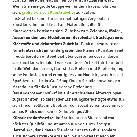
Schützlinge kümmert, ist hier von unschätzbarem Wert.
Wenn Sie eine große Gruppe von Kindern haben, lohnt es
sich,
große Sets von Kunstzubehör
zu kaufen.
insGraf ist bekannt für sein reichhaltiges Angebot an
künstlerischen und kreativen Materialien, die für
Zeichnen, Malen,
Kindergärten bestimmt sind. Zubehör zum
Ausschneiden und Modellieren, Bürobedarf, Bastelpapiere,
Klebstoffe und dekoratives Zubehör
. Dank all dem wird der
Kunstunterricht im Kindergarten
den kleinen Künstlern viel
Freude bereiten und vielleicht bei dem einen oder anderen
das künstlerische Talent wecken. Diese Artikel führt Ihr Kind
in die Welt der Farben, Buntstifte, Kreiden und Knete ein, regt
seine Fantasie an und ermutigt es zum Handeln, was ihm viel
Spaß bereitet. Im insGraf Shop finden Sie alle notwendigen
Materialien für die künstlerische Erziehung.
Das Angebot von insGraf ist auf verschiedene Altersgruppen
zugeschnitten, so dass jeder Erziehungsberechtigte etwas für
sich finden sollte, mit Blick auf den spezifischen Geschmack
seines Kindes oder seiner Schützlinge. Alle
Künstlerbedarfsartikel
im Sortiment des Shops sind von
höchster Qualität und stammen nur von zuverlässigen
Herstellern, dank denen Sie nicht nur attraktive, sondern
auch sichere Produkte erhalten. Sein Vorteil ist auch ein