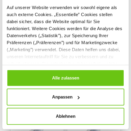
Auf unserer Website verwenden wir sowohl eigene als
Temperafarbe,
Temperafarbe,
auch externe Cookies. „Essentielle” Cookies stellen
einzeln, 500 ml, gelb
einzeln, 500 ml, blau
dabei sicher, dass die Website optimal für Sie
605110
605111
Produktnummer:
Produktnummer:
funktioniert. Weitere Cookies werden für die Analyse des
Datenverkehrs („Statistik”), zur Speicherung Ihrer
3,00 €
3,90 €
3,00 €
3,90 €
Präferenzen („Präferenzen”) und für Marketingzwecke
Niedrigster Preis der
Niedrigster Preis der
(„Marketing”) verwendet. Diese Daten helfen uns dabei,
letzten 30 Tage vor
letzten 30 Tage vor
unseren Internetauftriff für Sie zu verbessern und zu
Anwendung der
Anwendung der
individualisieren. Sie entscheiden dabei selbst, welche
3,90 €
3,90 €
Preisermäßigung:
Preisermäßigung:
Cookies Sie erlauben. Verweigern Sie Ihre Zustimmung,
wählen Sie „Alle ablehnen” – in diesem Fall werden nur
Alle zulassen
Daten verarbeitet, die für den Besuch unserer Website
absolut notwendig sind. Sie können Ihre Auswahl zudem
Anpassen
jederzeit ändern, indem Sie auf die Schaltfläche unten
%
%
links klicken. Weitere Informationen zur Datennutzung
finden Sie in unseren
Datenschutzrichtlinien
.
Ablehnen