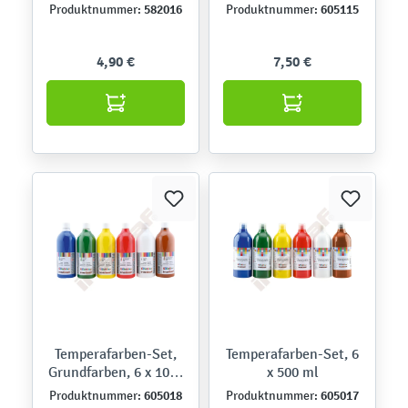
582016
605115
Produktnummer:
Produktnummer:
4,90 €
7,50 €
Temperafarben-Set,
Temperafarben-Set, 6
Grundfarben, 6 x 1000
x 500 ml
ml
605018
605017
Produktnummer:
Produktnummer: