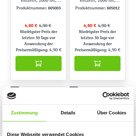
einzeln, 1000 ml,
einzeln, 1000 ml,
hellrot
hellbraun
605003
605012
Produktnummer:
Produktnummer:
4,60 €
4,90 €
4,60 €
4,90 €
Niedrigster Preis der
Niedrigster Preis der
letzten 30 Tage vor
letzten 30 Tage vor
Anwendung der
Anwendung der
4,90 €
4,90 €
Preisermäßigung:
Preisermäßigung:
%
%
Zustimmung
Details
Über Cookies
Diese Webseite verwendet Cookies