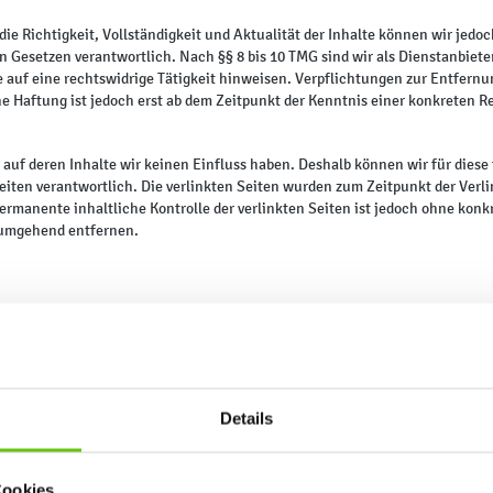
ür die Richtigkeit, Vollständigkeit und Aktualität der Inhalte können wir j
 Gesetzen verantwortlich. Nach §§ 8 bis 10 TMG sind wir als Dienstanbieter
auf eine rechtswidrige Tätigkeit hinweisen. Verpflichtungen zur Entfern
he Haftung ist jedoch erst ab dem Zeitpunkt der Kenntnis einer konkreten
 auf deren Inhalte wir keinen Einfluss haben. Deshalb können wir für dies
er Seiten verantwortlich. Die verlinkten Seiten wurden zum Zeitpunkt der Ve
ermanente inhaltliche Kontrolle der verlinkten Seiten ist jedoch ohne kon
 umgehend entfernen.
en Seiten unterliegen dem deutschen Urheberrecht. Die Vervielfältigung, B
es jeweiligen Autors bzw. Erstellers. Downloads und Kopien dieser Seite si
den, werden die Urheberrechte Dritter beachtet. Insbesondere werden Inhalte
ntsprechenden Hinweis. Bei Bekanntwerden von Rechtsverletzungen werden
Details
Cookies
enbezogener Daten möglich. Soweit auf unseren Seiten personenbezogene Da