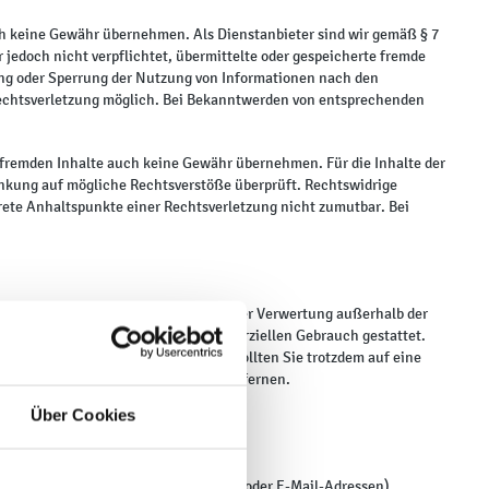
edoch keine Gewähr übernehmen. Als Dienstanbieter sind wir gemäß § 7
 jedoch nicht verpflichtet, übermittelte oder gespeicherte fremde
ung oder Sperrung der Nutzung von Informationen nach den
 Rechtsverletzung möglich. Bei Bekanntwerden von entsprechenden
e fremden Inhalte auch keine Gewähr übernehmen. Für die Inhalte der
rlinkung auf mögliche Rechtsverstöße überprüft. Rechtswidrige
krete Anhaltspunkte einer Rechtsverletzung nicht zumutbar. Bei
earbeitung, Verbreitung und jede Art der Verwertung außerhalb der
nd nur für den privaten, nicht kommerziellen Gebrauch gestattet.
 Dritter als solche gekennzeichnet. Sollten Sie trotzdem auf eine
 wir derartige Inhalte umgehend entfernen.
Über Cookies
ten (beispielsweise Name, Anschrift oder E-Mail-Adressen)