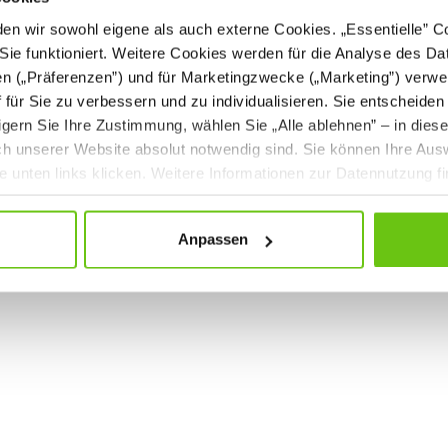
r Basis. Diese Daten werden ohne Ihre ausdrückliche Zustimmung nicht an Dr
n wir sowohl eigene als auch externe Cookies. „Essentielle” Coo
Sie funktioniert. Weitere Cookies werden für die Analyse des Dat
bei der Kommunikation per E-Mail) Sicherheitslücken aufweisen kann. Ein lü
en („Präferenzen”) und für Marketingzwecke („Marketing”) verwe
ff für Sie zu verbessern und zu individualisieren. Sie entscheiden
Kontaktdaten durch Dritte zur Übersendung von nicht ausdrücklich angefo
gern Sie Ihre Zustimmung, wählen Sie „Alle ablehnen” – in dies
 ausdrücklich rechtliche Schritte im Falle der unverlangten Zusendung vo
uch unserer Website absolut notwendig sind. Sie können Ihre Aus
he unten links klicken. Weitere Informationen zur Datennutzung f
Anpassen