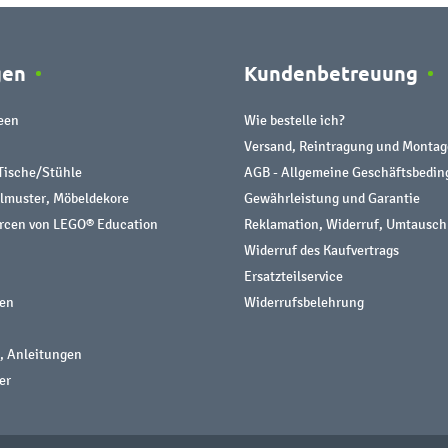
gen
Kundenbetreuung
een
Wie bestelle ich?
Versand, Reintragung und Montag
Tische/Stühle
AGB - Allgemeine Geschäftsbedi
almuster, Möbeldekore
Gewährleistung und Garantie
urcen von LEGO® Education
Reklamation, Widerruf, Umtausch
Widerruf des Kaufvertrags
Ersatzteilservice
nen
Widerrufsbelehrung
, Anleitungen
er