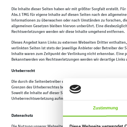
Die Inhalte dieser Seiten haben wir mit größter Sorgfalt erstellt. F
Abs.1 TMG für eigene Inhalte auf diesen Seiten nach den allgemeinen
Informationen zu überwachen oder nach Umständen zu forschen, die 
allgemeinen Gesetzen bleiben hiervon unberührt. Eine diesbezüglic
Rechtsverletzungen werden wir diese Inhalte umgehend entfernen.
Dieses Angebot kann Links zu externen Webseiten Dritter enthalten,
verlinkten Seiten ist stets der jeweilige Anbieter oder Betreiber d
Inhalte waren zum Zeitpunkt der Verlinkung nicht erkennbar. Eine p
Bekanntwerden von Rechtsverletzungen werden wir derartige Links
Urheberrecht
Die durch die Seitenbetreiber erstellten Inhalte und Werke auf dies
Grenzen des Urheberrechtes bedürfen der schriftlichen Zustimmung d
Soweit die Inhalte auf dieser Seite nicht vom Betreiber erstellt wur
Urheberrechtsverletzung aufmerksam werden, bitten wir um einen e
Zustimmung
Datenschutz
Diese Webseite verwendet 
Die Nutzung unserer Webseite ist in der Regel ohne Angabe person