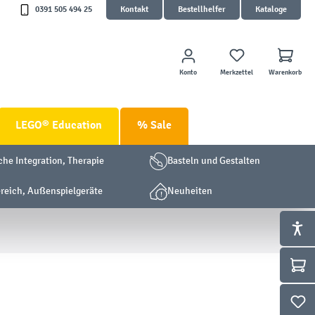
0391 505 494 25
Kontakt
Bestellhelfer
Kataloge
Konto
Merkzettel
Warenkorb
LEGO® Education
% Sale
che Integration, Therapie
Basteln und Gestalten
eich, Außenspielgeräte
Neuheiten