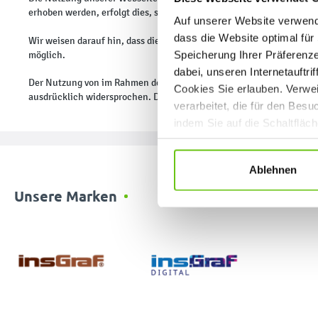
erhoben werden, erfolgt dies, soweit möglich, stets auf freiwillige
Auf unserer Website verwende
dass die Website optimal für 
Wir weisen darauf hin, dass die Datenübertragung im Internet (z.B. 
Speicherung Ihrer Präferenz
möglich.
dabei, unseren Internetauftri
Der Nutzung von im Rahmen der Impressumspflicht veröffentlichten 
Cookies Sie erlauben. Verwei
ausdrücklich widersprochen. Die Betreiber der Seiten behalten sich
verarbeitet, die für den Bes
indem Sie auf die Schaltfläc
Datenschutzrichtlinien
.
Ablehnen
Unsere Marken