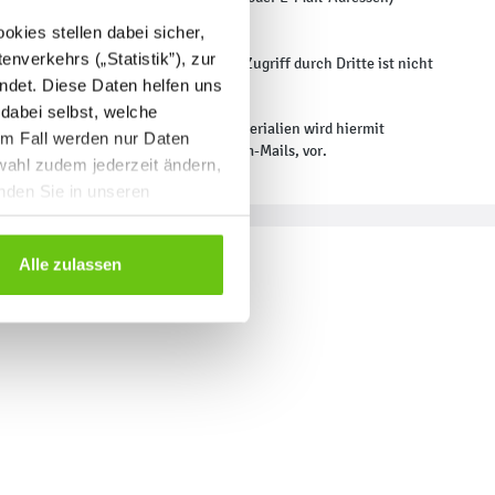
itte weitergegeben.
kies stellen dabei sicher,
enverkehrs („Statistik”), zur
ckenloser Schutz der Daten vor dem Zugriff durch Dritte ist nicht
ndet. Diese Daten helfen uns
 dabei selbst, welche
rderter Werbung und Informationsmaterialien wird hiermit
em Fall werden nur Daten
n Werbeinformationen, etwa durch Spam-Mails, vor.
wahl zudem jederzeit ändern,
inden Sie in unseren
Alle zulassen