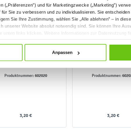
en („Präferenzen”) und für Marketingzwecke („Marketing”) verwe
ff für Sie zu verbessern und zu individualisieren. Sie entscheiden
gern Sie Ihre Zustimmung, wählen Sie „Alle ablehnen” – in dies
uch unserer Website absolut notwendig sind. Sie können Ihre Aus
he unten links klicken. Weitere Informationen zur Datennutzung f
Anpassen
Mosaikkleber
Textilkleber
602020
6020
Produktnummer:
Produktnummer:
3,20 €
3,20 €