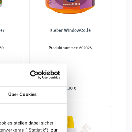
der
Kleber WindowColle
59
602023
Produktnummer:
3,30 €
Über Cookies
kies stellen dabei sicher,
enverkehrs („Statistik”), zur