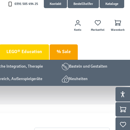
0391 505 494 25
Kontakt
Bestellhelfer
Kataloge
Konto
Merkzettel
Warenkorb
LEGO® Education
% Sale
che Integration, Therapie
Basteln und Gestalten
eich, Außenspielgeräte
Neuheiten