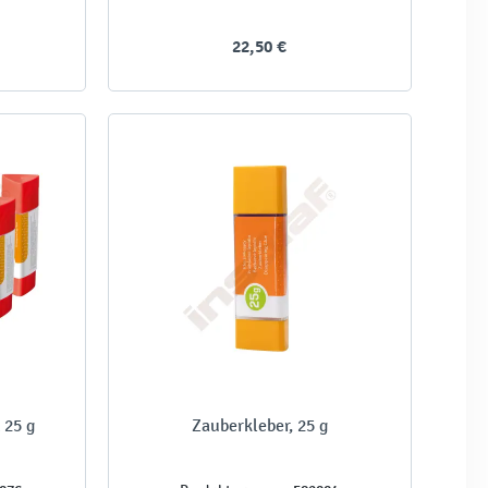
22,50 €
 25 g
Zauberkleber, 25 g