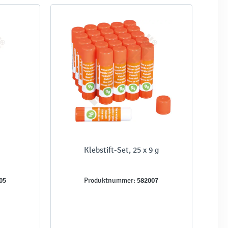
Klebstift-Set, 25 x 9 g
05
582007
Produktnummer: