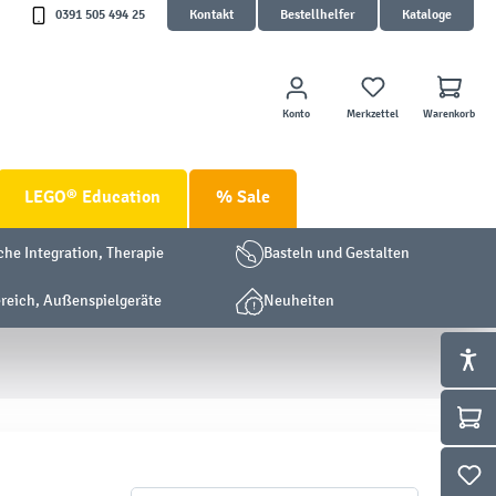
0391 505 494 25
Kontakt
Bestellhelfer
Kataloge
Konto
Merkzettel
Warenkorb
LEGO® Education
% Sale
che Integration, Therapie
Basteln und Gestalten
eich, Außenspielgeräte
Neuheiten