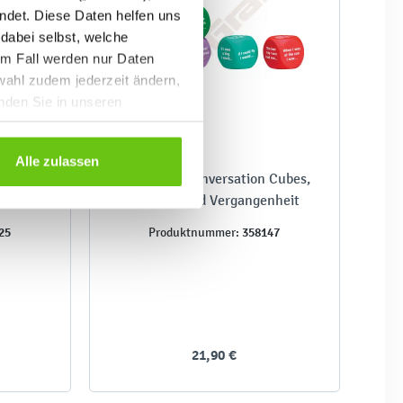
ndet. Diese Daten helfen uns
 dabei selbst, welche
em Fall werden nur Daten
wahl zudem jederzeit ändern,
inden Sie in unseren
Alle zulassen
bes
Englisch - Conversation Cubes,
Zukunft und Vergangenheit
25
358147
Produktnummer:
21,90 €