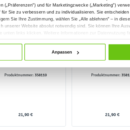
en („Präferenzen”) und für Marketingzwecke („Marketing”) verwe
ff für Sie zu verbessern und zu individualisieren. Sie entscheiden
gern Sie Ihre Zustimmung, wählen Sie „Alle ablehnen” – in dies
uch unserer Website absolut notwendig sind. Sie können Ihre Aus
he unten links klicken. Weitere Informationen zur Datennutzung f
Anpassen
glisch - Conversation Cubes,
Englisch - Emoji Cu
Fragen und Aufforderungen
358110
3581
Produktnummer:
Produktnummer:
21,90 €
21,90 €