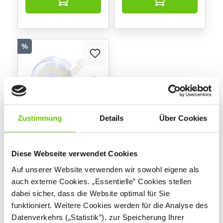
%
Zustimmung
Details
Über Cookies
Klebeband mit
Abroller
Diese Webseite verwendet Cookies
654062
Produktnummer:
Auf unserer Website verwenden wir sowohl eigene als
auch externe Cookies. „Essentielle” Cookies stellen
1,50 €
2,50 €
dabei sicher, dass die Website optimal für Sie
Niedrigster Preis der
funktioniert. Weitere Cookies werden für die Analyse des
letzten 30 Tage vor
Datenverkehrs („Statistik”), zur Speicherung Ihrer
Anwendung der