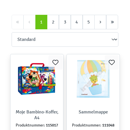
1
2
3
4
5
Moje Bambino-Koffer,
Sammelmappe
A4
115017
111048
Produktnummer:
Produktnummer: