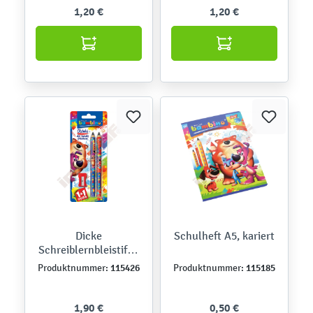
1,20 €
1,20 €
Dicke
Schulheft A5, kariert
Schreiblernbleistifte,
2er-Set
115426
115185
Produktnummer:
Produktnummer:
1,90 €
0,50 €