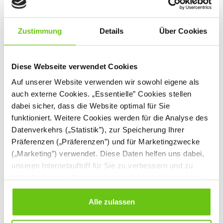
%
Zustimmung
Details
Über Cookies
Diese Webseite verwendet Cookies
Auf unserer Website verwenden wir sowohl eigene als
auch externe Cookies. „Essentielle” Cookies stellen
Ordner
Archivbox
dabei sicher, dass die Website optimal für Sie
funktioniert. Weitere Cookies werden für die Analyse des
121006
121007
Produktnummer:
Produktnummer:
Datenverkehrs („Statistik”), zur Speicherung Ihrer
Präferenzen („Präferenzen”) und für Marketingzwecke
3,50 €
3,90 €
1,20 €
(„Marketing”) verwendet. Diese Daten helfen uns dabei,
Niedrigster Preis der
unseren Internetauftriff für Sie zu verbessern und zu
letzten 30 Tage vor
Anwendung der
individualisieren. Sie entscheiden dabei selbst, welche
3,90 €
Preisermäßigung:
Cookies Sie erlauben. Verweigern Sie Ihre Zustimmung,
wählen Sie „Alle ablehnen” – in diesem Fall werden nur
Alle zulassen
Daten verarbeitet, die für den Besuch unserer Website