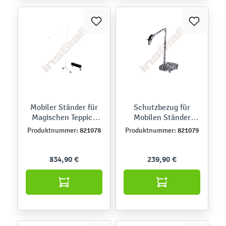
Mobiler Ständer für
Schutzbezug für
Magischen Teppich
Mobilen Ständer
Kinebi 5.0
Kinebi 5.0 - Zebra
821078
821079
Produktnummer:
Produktnummer:
834,90 €
239,90 €