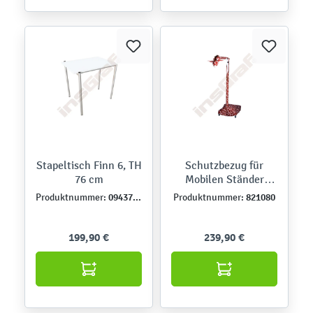
Stapeltisch Finn 6, TH
Schutzbezug für
76 cm
Mobilen Ständer
Kinebi 5.0 - Giraffe
094371-08-03
821080
Produktnummer:
Produktnummer:
199,90 €
239,90 €