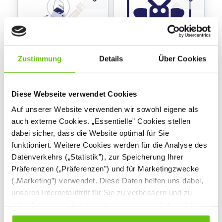
Zustimmung
Details
Über Cookies
Magischer Teppich -
Funcoding -
Spielepaket für
Kindergarten
Diese Webseite verwendet Cookies
Photon EDU
821042NDE
821035NDE
Produktnummer:
Produktnummer:
Auf unserer Website verwenden wir sowohl eigene als
auch externe Cookies. „Essentielle” Cookies stellen
299,90 €
539,90 €
dabei sicher, dass die Website optimal für Sie
funktioniert. Weitere Cookies werden für die Analyse des
Datenverkehrs („Statistik”), zur Speicherung Ihrer
Präferenzen („Präferenzen”) und für Marketingzwecke
(„Marketing”) verwendet. Diese Daten helfen uns dabei,
unseren Internetauftriff für Sie zu verbessern und zu
individualisieren. Sie entscheiden dabei selbst, welche
Cookies Sie erlauben. Verweigern Sie Ihre Zustimmung,