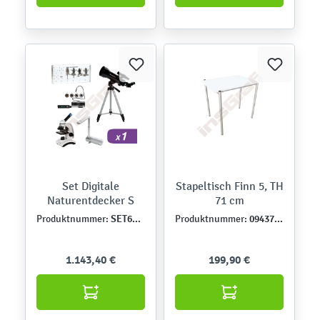
Set Digitale
Stapeltisch Finn 5, TH
Naturentdecker S
71 cm
SET6432DE
094370-08-03
Produktnummer:
Produktnummer:
1.143,40 €
199,90 €