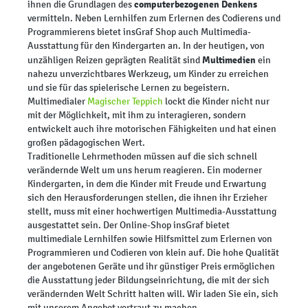
computerbezogenen Denkens
ihnen die Grundlagen des
vermitteln. Neben Lernhilfen zum Erlernen des Codierens und
Programmierens bietet insGraf Shop auch Multimedia-
Ausstattung für den Kindergarten an. In der heutigen, von
Multimedien
unzähligen Reizen geprägten Realität sind
ein
nahezu unverzichtbares Werkzeug, um Kinder zu erreichen
und sie für das spielerische Lernen zu begeistern.
Multimedialer
Magischer Teppich
lockt die Kinder nicht nur
mit der Möglichkeit, mit ihm zu interagieren, sondern
entwickelt auch ihre motorischen Fähigkeiten und hat einen
großen pädagogischen Wert.
Traditionelle Lehrmethoden müssen auf die sich schnell
verändernde Welt um uns herum reagieren. Ein moderner
Kindergarten, in dem die Kinder mit Freude und Erwartung
sich den Herausforderungen stellen, die ihnen ihr Erzieher
stellt, muss mit einer hochwertigen Multimedia-Ausstattung
ausgestattet sein. Der Online-Shop insGraf bietet
multimediale Lernhilfen sowie Hilfsmittel zum Erlernen von
Programmieren und Codieren von klein auf. Die hohe Qualität
der angebotenen Geräte und ihr günstiger Preis ermöglichen
die Ausstattung jeder Bildungseinrichtung, die mit der sich
verändernden Welt Schritt halten will. Wir laden Sie ein, sich
mit unserem Angebot vertraut zu machen.