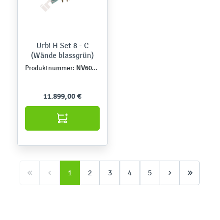
Urbi H Set 8 - C
(Wände blassgrün)
NV60008EPZ-C
Produktnummer:
11.899,00 €
1
2
3
4
5