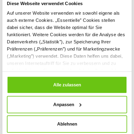
Diese Webseite verwendet Cookies
Auf unserer Website verwenden wir sowohl eigene als
auch externe Cookies. „Essentielle” Cookies stellen
dabei sicher, dass die Website optimal für Sie
funktioniert. Weitere Cookies werden für die Analyse des
Datenverkehrs („Statistik”), zur Speicherung Ihrer
Präferenzen („Präferenzen”) und für Marketingzwecke
Quadro Me Simple
Orbis Set mit
Kletterkombi
Sandkasten
(„Marketing”) verwendet. Diese Daten helfen uns dabei,
NV4266MP-A
NV11825MP
Produktnummer:
Produktnummer:
unseren Internetauftriff für Sie zu verbessern und zu
individualisieren. Sie entscheiden dabei selbst, welche
Cookies Sie erlauben. Verweigern Sie Ihre Zustimmung,
6.099,00 €
31.999,00 €
wählen Sie „Alle ablehnen” – in diesem Fall werden nur
Alle zulassen
Daten verarbeitet, die für den Besuch unserer Website
absolut notwendig sind. Sie können Ihre Auswahl zudem
Anpassen
jederzeit ändern, indem Sie auf die Schaltfläche unten
links klicken. Weitere Informationen zur Datennutzung
finden Sie in unseren
Datenschutzrichtlinien
.
Ablehnen