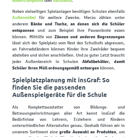
Bodentrampoline
oder
Karussells
.
Neben vielseitigen Spielanlagen benötigen Schulen ebenfalls
Außenmöbel
für weitere Zwecke. Hierzu zählen unter
Bänke und Tische, an denen sich die Schüler
anderem
entspannen
und zum Beispiel ihre Pausenbrote essen
Zäunen und anderen Begrenzungen
können. Mithilfe von
lässt sich der Spielplatz vom Rest des Schulhofs abgrenzen,
an Fahrradständern können Kinder ihre Zweiräder bequem
abstellen und sicher anschließen. Und zu guter Letzt braucht
Abfallbehälter, damit
jeder Außenbereich in Schulen
Schüler ihren Müll ordnungsgemäß entsorgen
können.
Spielplatzplanung mit insGraf: So
finden Sie die passenden
Außenspielgeräte für die Schule
Als Komplettausstatter von Bildungs- und
Betreuungseinrichtungen aller Art kennt insGraf die
Bedürfnisse von Lehrern, Erziehern und Kindern
unterschiedlicher Altersstufen genau. Deshalb führen wir in
große Auswahl an Produkten
unserem Sortiment eine
, um