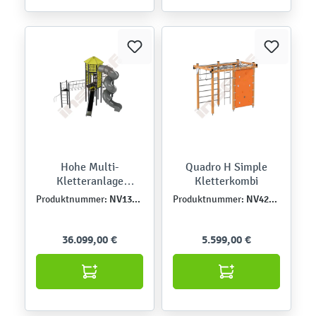
Hohe Multi-
Quadro H Simple
Kletteranlage
Kletterkombi
1338MP-A, anthrazit
NV1338MP-A
NV4266EPZ-A
Produktnummer:
Produktnummer:
36.099,00 €
5.599,00 €