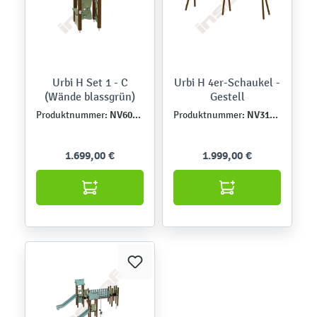
Urbi H Set 1 - C
Urbi H 4er-Schaukel -
(Wände blassgrün)
Gestell
NV60001EPZ-C
NV31217-A
Produktnummer:
Produktnummer:
1.699,00 €
1.999,00 €