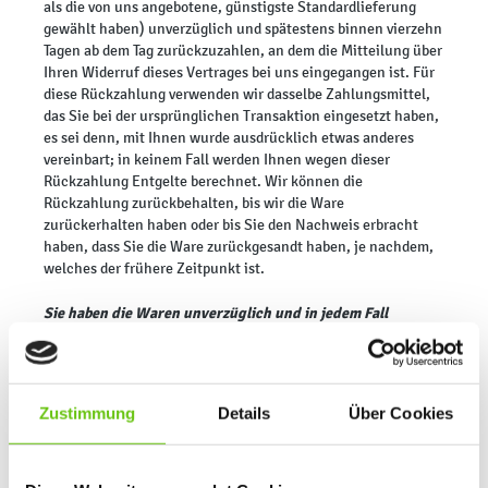
als die von uns angebotene, günstigste Standardlieferung
gewählt haben) unverzüglich und spätestens binnen vierzehn
Tagen ab dem Tag zurückzuzahlen, an dem die Mitteilung über
Ihren Widerruf dieses Vertrages bei uns eingegangen ist. Für
diese Rückzahlung verwenden wir dasselbe Zahlungsmittel,
das Sie bei der ursprünglichen Transaktion eingesetzt haben,
es sei denn, mit Ihnen wurde ausdrücklich etwas anderes
vereinbart; in keinem Fall werden Ihnen wegen dieser
Rückzahlung Entgelte berechnet. Wir können die
Rückzahlung zurückbehalten, bis wir die Ware
zurückerhalten haben oder bis Sie den Nachweis erbracht
haben, dass Sie die Ware zurückgesandt haben, je nachdem,
welches der frühere Zeitpunkt ist.
Sie haben die Waren unverzüglich und in jedem Fall
spätestens binnen vierzehn Tagen ab dem Tag, an dem Sie
uns über den Widerruf dieses Vertrags unterrichten, an uns
zurückzusenden oder zu übergeben. Für Rücksendungen
verwenden Sie bitte die in Punkt (2) angegebene Adresse.
Zustimmung
Details
Über Cookies
Die Frist ist gewahrt, wenn Sie die Ware vor Ablauf der Frist
von vierzehn Tagen absenden.
Sie tragen die unmittelbaren Kosten der Rücksendung der