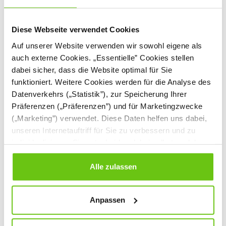
Frühlings-Klappkarte
Bunte Blumen -
Diese Webseite verwendet Cookies
Händchen
Auf unserer Website verwenden wir sowohl eigene als
PLA-WIO-0058
PLA-WIO-0001
Produktnummer:
Produktnummer:
auch externe Cookies. „Essentielle” Cookies stellen
dabei sicher, dass die Website optimal für Sie
funktioniert. Weitere Cookies werden für die Analyse des
Datenverkehrs („Statistik”), zur Speicherung Ihrer
Präferenzen („Präferenzen”) und für Marketingzwecke
(„Marketing”) verwendet. Diese Daten helfen uns dabei,
unseren Internetauftriff für Sie zu verbessern und zu
individualisieren. Sie entscheiden dabei selbst, welche
Cookies Sie erlauben. Verweigern Sie Ihre Zustimmung,
wählen Sie „Alle ablehnen” – in diesem Fall werden nur
Alle zulassen
Daten verarbeitet, die für den Besuch unserer Website
absolut notwendig sind. Sie können Ihre Auswahl zudem
Anpassen
jederzeit ändern, indem Sie auf die Schaltfläche unten
links klicken. Weitere Informationen zur Datennutzung
Blumenwiese
Glückwunschkarte