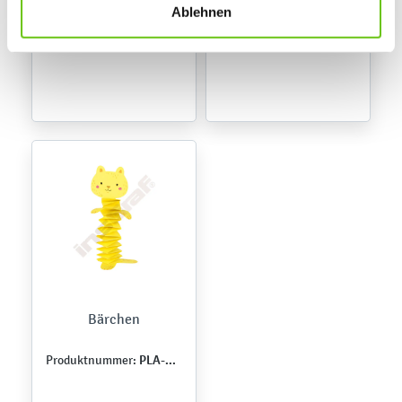
„Erde”
finden Sie in unseren
Datenschutzrichtlinien
.
Ablehnen
PLA-LAT-0009
PLA-WIO-0004
Produktnummer:
Produktnummer:
Bärchen
PLA-ROK-0023
Produktnummer: