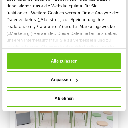
dabei sicher, dass die Website optimal für Sie
funktioniert. Weitere Cookies werden für die Analyse des
Datenverkehrs („Statistik”), zur Speicherung Ihrer
Unterrichtsraum Quadro *Magnolie* - in
Präferenzen („Präferenzen”) und für Marketingzwecke
Ahorn/Lachs
(„Marketing”) verwendet. Diese Daten helfen uns dabei,
INS-SZK-QU-002
Produktnummer:
unseren Internetauftriff für Sie zu verbessern und zu
individualisieren. Sie entscheiden dabei selbst, welche
Cookies Sie erlauben. Verweigern Sie Ihre Zustimmung,
wählen Sie „Alle ablehnen” – in diesem Fall werden nur
Alle zulassen
Daten verarbeitet, die für den Besuch unserer Website
absolut notwendig sind. Sie können Ihre Auswahl zudem
Anpassen
jederzeit ändern, indem Sie auf die Schaltfläche unten
links klicken. Weitere Informationen zur Datennutzung
finden Sie in unseren
Datenschutzrichtlinien
.
Ablehnen