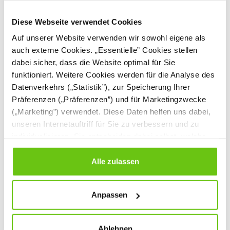
Diese Webseite verwendet Cookies
Auf unserer Website verwenden wir sowohl eigene als
auch externe Cookies. „Essentielle” Cookies stellen
dabei sicher, dass die Website optimal für Sie
funktioniert. Weitere Cookies werden für die Analyse des
Datenverkehrs („Statistik”), zur Speicherung Ihrer
Präferenzen („Präferenzen”) und für Marketingzwecke
BIO-Glitter-Set, 6
Glitter-Set BIO, 5 x 7
(„Marketing”) verwendet. Diese Daten helfen uns dabei,
Farben
g
unseren Internetauftriff für Sie zu verbessern und zu
523062
300596
Produktnummer:
Produktnummer:
individualisieren. Sie entscheiden dabei selbst, welche
Cookies Sie erlauben. Verweigern Sie Ihre Zustimmung,
5,90 €
8,90 €
wählen Sie „Alle ablehnen” – in diesem Fall werden nur
Alle zulassen
Daten verarbeitet, die für den Besuch unserer Website
absolut notwendig sind. Sie können Ihre Auswahl zudem
Anpassen
jederzeit ändern, indem Sie auf die Schaltfläche unten
links klicken. Weitere Informationen zur Datennutzung
finden Sie in unseren
Datenschutzrichtlinien
.
Ablehnen