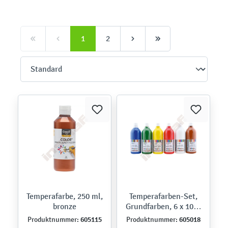
1
2
Temperafarbe, 250 ml,
Temperafarben-Set,
bronze
Grundfarben, 6 x 1000
ml
605115
605018
Produktnummer:
Produktnummer: