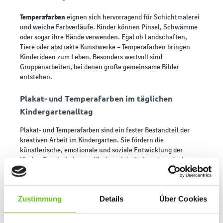
Temperafarben
eignen sich hervorragend für Schichtmalerei
und weiche Farbverläufe. Kinder können Pinsel, Schwämme
oder sogar ihre Hände verwenden. Egal ob Landschaften,
Tiere oder abstrakte Kunstwerke – Temperafarben bringen
Kinderideen zum Leben. Besonders wertvoll sind
Gruppenarbeiten, bei denen große gemeinsame Bilder
entstehen.
Plakat- und Temperafarben im täglichen
Kindergartenalltag
Plakat- und Temperafarben sind ein fester Bestandteil der
kreativen Arbeit im Kindergarten. Sie fördern die
künstlerische, emotionale und soziale Entwicklung der
Kinder. Durch sie lernen Kinder spielerisch und entdecken
Farben, Formen und Gestaltungsmöglichkeiten.
Sowohl im
Kindergarten
als auch zu Hause machen diese
Zustimmung
Details
Über Cookies
Farben jede kreative Aktivität zu einem besonderen Erlebnis.
Lass dich inspirieren und gestalte gemeinsam