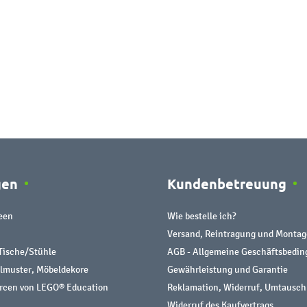
gen
Kundenbetreuung
een
Wie bestelle ich?
Versand, Reintragung und Montag
Tische/Stühle
AGB - Allgemeine Geschäftsbedi
almuster, Möbeldekore
Gewährleistung und Garantie
urcen von LEGO® Education
Reklamation, Widerruf, Umtausch
Widerruf des Kaufvertrags