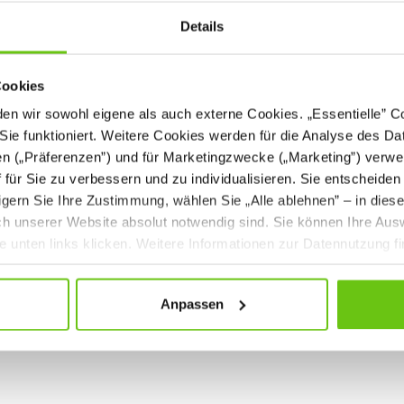
Details
Cookies
n wir sowohl eigene als auch externe Cookies. „Essentielle” Coo
Sie funktioniert. Weitere Cookies werden für die Analyse des Dat
en („Präferenzen”) und für Marketingzwecke („Marketing”) verwe
ff für Sie zu verbessern und zu individualisieren. Sie entscheiden
gern Sie Ihre Zustimmung, wählen Sie „Alle ablehnen” – in dies
uch unserer Website absolut notwendig sind. Sie können Ihre Aus
Weihnachtsgirlande
he unten links klicken. Weitere Informationen zur Datennutzung f
PLA-ZIM-0023
roduktnummer:
Anpassen