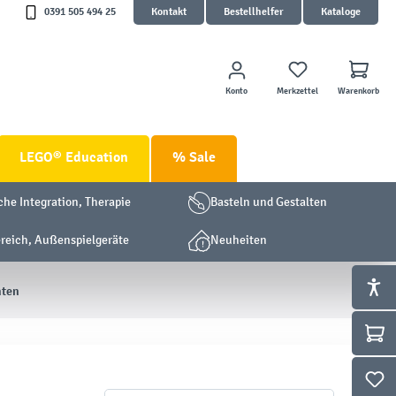
0391 505 494 25
Kontakt
Bestellhelfer
Kataloge
Konto
Merkzettel
Warenkorb
LEGO® Education
% Sale
che Integration, Therapie
Basteln und Gestalten
eich, Außenspielgeräte
Neuheiten
hten