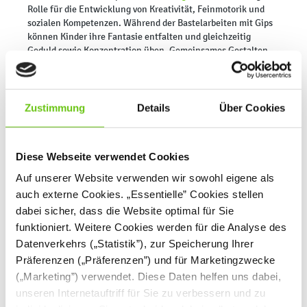
Rolle für die Entwicklung von Kreativität, Feinmotorik und
sozialen Kompetenzen. Während der Bastelarbeiten mit Gips
können Kinder ihre Fantasie entfalten und gleichzeitig
Geduld sowie Konzentration üben. Gemeinsames Gestalten
stärkt zudem den Teamgeist und die
Kommunikationsfähigkeiten. Mit Bastelmasse und Gips für
Kinder lassen sich originelle Kunstwerke schaffen, die die
Kleinen stolz mit nach Hause nehmen. Dies stärkt nicht nur
Zustimmung
Details
Über Cookies
ihr Selbstvertrauen, sondern auch die Wertschätzung für
handgefertigte Arbeiten. Beim Gestalten erleben Kinder
Erfolgsmomente, was ihre Motivation und die Freude am
Diese Webseite verwendet Cookies
Lernen steigert.
Auf unserer Website verwenden wir sowohl eigene als
Welche kreativen Projekte können Kinder aus
auch externe Cookies. „Essentielle” Cookies stellen
Gips gestalten?
dabei sicher, dass die Website optimal für Sie
funktioniert. Weitere Cookies werden für die Analyse des
Modellier- und Gießgips im Kindergarten eröffnet eine Welt
Datenverkehrs („Statistik”), zur Speicherung Ihrer
voller kreativer Möglichkeiten. Hier einige Ideen:
Präferenzen („Präferenzen”) und für Marketingzwecke
Herstellung von Gipsfiguren
•
: Mit Hilfe von Formen können
Kinder einfache Figuren wie Tiere, Sterne oder Herzen
(„Marketing”) verwendet. Diese Daten helfen uns dabei,
herstellen und anschließend bemalen. Das macht nicht nur
unseren Internetauftriff für Sie zu verbessern und zu
Spaß, sondern fördert auch die Feinmotorik.