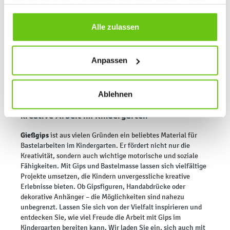
individualisieren. Sie entscheiden dabei selbst, welche
Handabdrücke als Erinnerung
•
: Gips eignet sich
Cookies Sie erlauben. Verweigern Sie Ihre Zustimmung,
hervorragend, um Hand- oder Fußabdrücke festzuhalten.
wählen Sie „Alle ablehnen” – in diesem Fall werden nur
Alle zulassen
Solche einzigartigen Werke sind beliebte Geschenke für
Eltern und Großeltern.
Daten verarbeitet, die für den Besuch unserer Website
Dekorative Anhänger
•
: Mit Ausstechformen können Kinder
absolut notwendig sind. Sie können Ihre Auswahl zudem
saisonale oder festliche Dekorationen gestalten und diese
Anpassen
jederzeit ändern, indem Sie auf die Schaltfläche unten
nach eigener Fantasie verzieren. Bei solchen Projekten
links klicken. Weitere Informationen zur Datennutzung
kommt ihre Kreativität besonders gut zum Ausdruck.
finden Sie in unseren
Datenschutzrichtlinien
.
Ablehnen
Modellier- und Gießgips als ideales Material für
kreative Arbeit im Kindergarten
Gießgips
ist aus vielen Gründen ein beliebtes Material für
Bastelarbeiten im Kindergarten. Er fördert nicht nur die
Kreativität, sondern auch wichtige motorische und soziale
Fähigkeiten. Mit Gips und Bastelmasse lassen sich vielfältige
Projekte umsetzen, die Kindern unvergessliche kreative
Erlebnisse bieten. Ob Gipsfiguren, Handabdrücke oder
dekorative Anhänger – die Möglichkeiten sind nahezu
unbegrenzt. Lassen Sie sich von der Vielfalt inspirieren und
entdecken Sie, wie viel Freude die Arbeit mit Gips im
Kindergarten bereiten kann. Wir laden Sie ein, sich auch mit