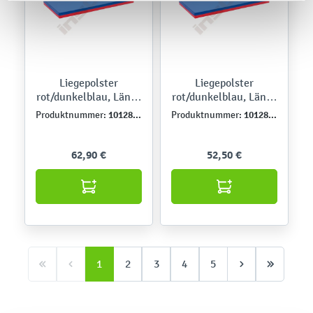
Liegepolster
Liegepolster
rot/dunkelblau, Länge
rot/dunkelblau, Länge
140 cm
130 cm
101286PU
101285PU
Produktnummer:
Produktnummer:
62,90 €
52,50 €
1
2
3
4
5