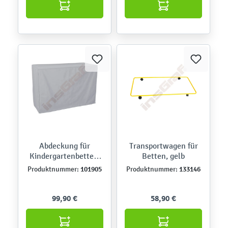
Abdeckung für
Transportwagen für
Kindergartenbetten,
Betten, gelb
grau
101905
133146
Produktnummer:
Produktnummer:
99,90 €
58,90 €