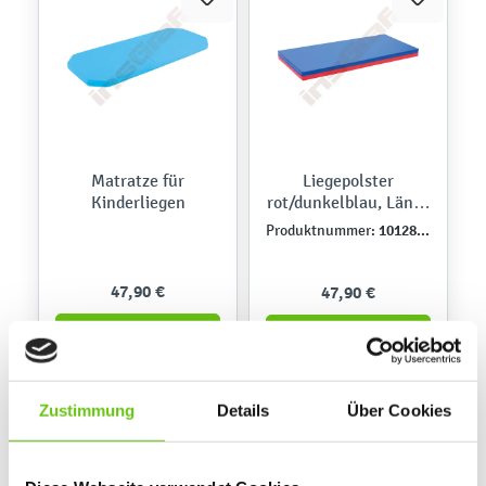
Matratze für
Liegepolster
Kinderliegen
rot/dunkelblau, Länge
120 cm
101289PU
Produktnummer:
47,90 €
47,90 €
Zustimmung
Details
Über Cookies