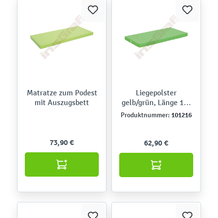
Matratze zum Podest
Liegepolster
mit Auszugsbett
gelb/grün, Länge 120
cm
101216
Produktnummer:
73,90 €
62,90 €