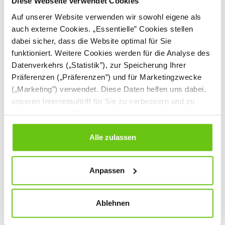
Diese Webseite verwendet Cookies
Auf unserer Website verwenden wir sowohl eigene als
auch externe Cookies. „Essentielle” Cookies stellen
dabei sicher, dass die Website optimal für Sie
funktioniert. Weitere Cookies werden für die Analyse des
Datenverkehrs („Statistik”), zur Speicherung Ihrer
Liegepolster
Liegepolster
Präferenzen („Präferenzen”) und für Marketingzwecke
rot/dunkelblau, Länge
rot/dunkelblau, Länge
(„Marketing”) verwendet. Diese Daten helfen uns dabei,
160 cm
150 cm
101288PU
101287PU
Produktnummer:
Produktnummer:
unseren Internetauftriff für Sie zu verbessern und zu
individualisieren. Sie entscheiden dabei selbst, welche
79,90 €
68,90 €
Cookies Sie erlauben. Verweigern Sie Ihre Zustimmung,
wählen Sie „Alle ablehnen” – in diesem Fall werden nur
Alle zulassen
Daten verarbeitet, die für den Besuch unserer Website
absolut notwendig sind. Sie können Ihre Auswahl zudem
Anpassen
jederzeit ändern, indem Sie auf die Schaltfläche unten
links klicken. Weitere Informationen zur Datennutzung
finden Sie in unseren
Datenschutzrichtlinien
.
Ablehnen