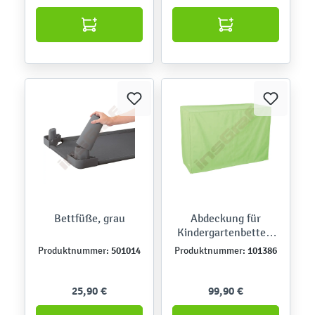
Bettfüße, grau
Abdeckung für
Kindergartenbetten,
grün
501014
101386
Produktnummer:
Produktnummer:
25,90 €
99,90 €