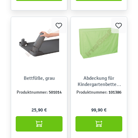
Bettfüße, grau
Abdeckung für
Kindergartenbetten,
grün
501014
101386
Produktnummer:
Produktnummer:
25,90 €
99,90 €