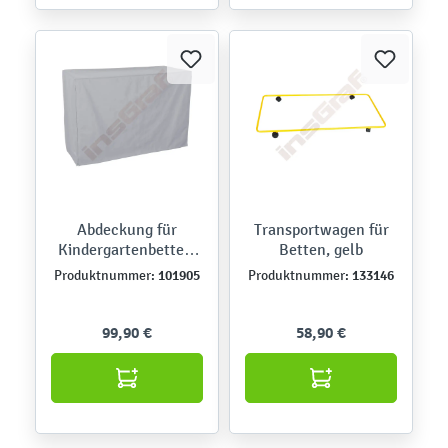
Abdeckung für
Transportwagen für
Kindergartenbetten,
Betten, gelb
grau
101905
133146
Produktnummer:
Produktnummer:
99,90 €
58,90 €