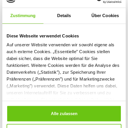
Zustimmung
Details
Über Cookies
Diese Webseite verwendet Cookies
Matratze zum Podest
mit Auszugsbett
Auf unserer Website verwenden wir sowohl eigene als
auch externe Cookies. „Essentielle” Cookies stellen
dabei sicher, dass die Website optimal für Sie
funktioniert. Weitere Cookies werden für die Analyse des
73,90 €
Datenverkehrs („Statistik”), zur Speicherung Ihrer
Präferenzen („Präferenzen”) und für Marketingzwecke
(„Marketing”) verwendet. Diese Daten helfen uns dabei,
unseren Internetauftriff für Sie zu verbessern und zu
individualisieren. Sie entscheiden dabei selbst, welche
Cookies Sie erlauben. Verweigern Sie Ihre Zustimmung,
wählen Sie „Alle ablehnen” – in diesem Fall werden nur
Alle zulassen
Daten verarbeitet, die für den Besuch unserer Website
absolut notwendig sind. Sie können Ihre Auswahl zudem