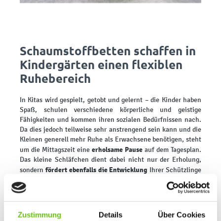
Schaumstoffbetten schaffen in
Kindergärten einen flexiblen
Ruhebereich
In Kitas wird gespielt, getobt und gelernt – die Kinder haben
Spaß, schulen verschiedene körperliche und geistige
Fähigkeiten und kommen ihren sozialen Bedürfnissen nach.
Da dies jedoch teilweise sehr anstrengend sein kann und die
Kleinen generell mehr Ruhe als Erwachsene benötigen, steht
erholsame Pause
um die Mittagszeit eine
auf dem Tagesplan.
Das kleine Schläfchen dient dabei nicht nur der Erholung,
fördert ebenfalls die Entwicklung
sondern
Ihrer Schützlinge
auf unterschiedliche Weise.
Allerdings haben Kinderbetreuungseinrichtungen selten
ausreichend Platz zur Verfügung, um einen separaten
Schlafbereich einzurichten. Viele Betreuer greifen daher auf
Zustimmung
Details
Über Cookies