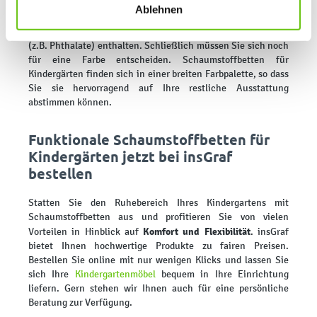
finden Sie in unseren
Datenschutzrichtlinien
.
Hinausklettern erleichtert. Der Kunstlederbezug eines Kita-
Ablehnen
oder Krippenschaumbetts sollte hautfreundlich und leicht zu
reinigen sein und keine gesundheitlich bedenklichen Stoffe
(z.B. Phthalate) enthalten. Schließlich müssen Sie sich noch
für eine Farbe entscheiden. Schaumstoffbetten für
Kindergärten finden sich in einer breiten Farbpalette, so dass
Sie sie hervorragend auf Ihre restliche Ausstattung
abstimmen können.
Funktionale Schaumstoffbetten für
Kindergärten jetzt bei insGraf
bestellen
Statten Sie den Ruhebereich Ihres Kindergartens mit
Schaumstoffbetten aus und profitieren Sie von vielen
Komfort und Flexibilität
Vorteilen in Hinblick auf
. insGraf
bietet Ihnen hochwertige Produkte zu fairen Preisen.
Bestellen Sie online mit nur wenigen Klicks und lassen Sie
sich Ihre
Kindergartenmöbel
bequem in Ihre Einrichtung
liefern. Gern stehen wir Ihnen auch für eine persönliche
Beratung zur Verfügung.