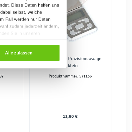
ndet. Diese Daten helfen uns
 dabei selbst, welche
em Fall werden nur Daten
wahl zudem jederzeit ändern,
inden Sie in unseren
Alle zulassen
t
Elektronische Präzisionswaage
B, klein
87
571136
Produktnummer:
11,90 €