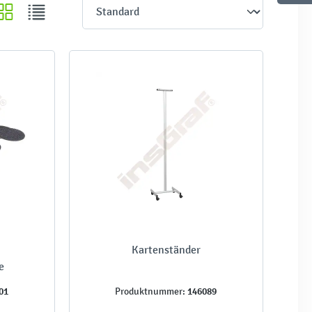
Kartenständer
e
01
146089
Produktnummer: