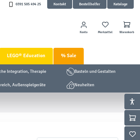
0391 505 494 25
Kontakt
Bestellhelfer
Kataloge
Konto
Merkzettel
Warenkorb
LEGO® Education
% Sale
che Integration, Therapie
Basteln und Gestalten
eich, Außenspielgeräte
Neuheiten