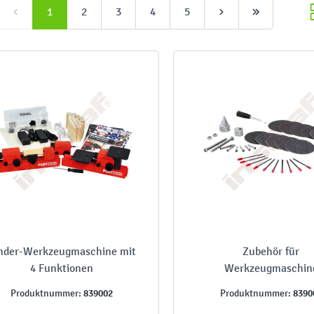
1
2
3
4
5
nder-Werkzeugmaschine mit
Zubehör für
4 Funktionen
Werkzeugmaschin
839002
8390
Produktnummer:
Produktnummer: