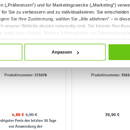
en („Präferenzen”) und für Marketingzwecke („Marketing”) verwe
ff für Sie zu verbessern und zu individualisieren. Sie entscheiden
gern Sie Ihre Zustimmung, wählen Sie „Alle ablehnen” – in dies
uch unserer Website absolut notwendig sind. Sie können Ihre Aus
he unten links klicken. Weitere Informationen zur Datennutzung f
Anpassen
Taschenkompass, 5 cm
Kompasse, 10er-Se
571078
3561
Produktnummer:
Produktnummer:
4,86 €
6,90 €
39,90 €
drigster Preis der letzten 30 Tage
vor Anwendung der