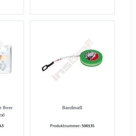
 ihrer
Bandmaß
exi
43
500135
Produktnummer: