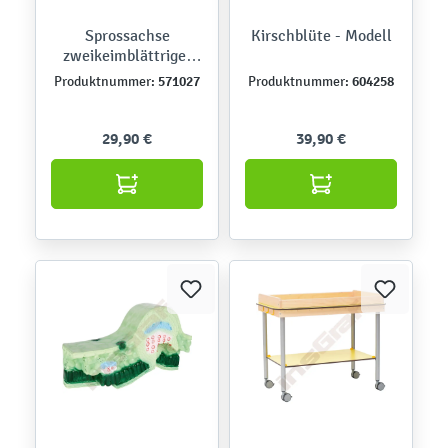
Sprossachse
Kirschblüte - Modell
zweikeimblättriger
Pflanzen - Modell
571027
604258
Produktnummer:
Produktnummer:
29,90 €
39,90 €