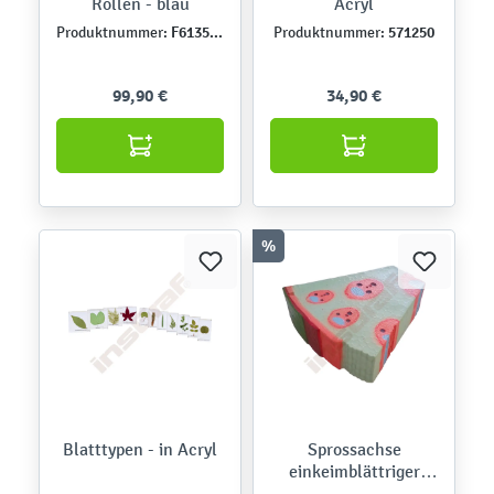
Rollen - blau
Acryl
F613504-0-02
571250
Produktnummer:
Produktnummer:
99,90 €
34,90 €
%
Blatttypen - in Acryl
Sprossachse
einkeimblättriger
Pflanzen - Modell