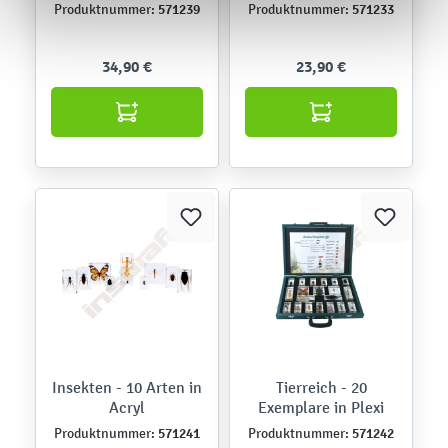
Acryl
571239
571233
Produktnummer:
Produktnummer:
34,90 €
23,90 €
Insekten - 10 Arten in
Tierreich - 20
Acryl
Exemplare in Plexi
571241
571242
Produktnummer:
Produktnummer: