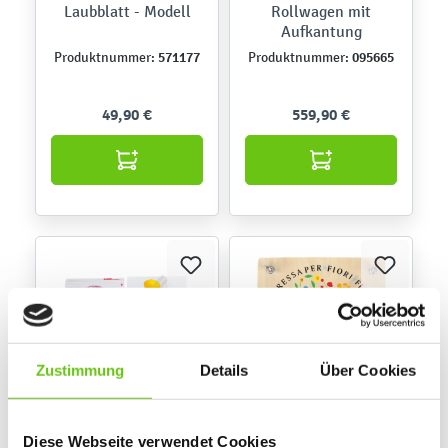
Laubblatt - Modell
Rollwagen mit
Aufkantung
571177
095665
Produktnummer:
Produktnummer:
49,90 €
559,90 €
Zustimmung
Details
Über Cookies
Die Welt der Pflanzen
Pflanzenpresse
Diese Webseite verwendet Cookies