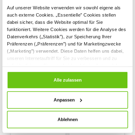
- ganz nah
Auf unserer Website verwenden wir sowohl eigene als
200145
309081
Produktnummer:
Produktnummer:
auch externe Cookies. „Essentielle” Cookies stellen
dabei sicher, dass die Website optimal für Sie
89,90 €
18,90 €
funktioniert. Weitere Cookies werden für die Analyse des
Datenverkehrs („Statistik”), zur Speicherung Ihrer
Präferenzen („Präferenzen”) und für Marketingzwecke
(„Marketing”) verwendet. Diese Daten helfen uns dabei,
unseren Internetauftriff für Sie zu verbessern und zu
individualisieren. Sie entscheiden dabei selbst, welche
Cookies Sie erlauben. Verweigern Sie Ihre Zustimmung,
wählen Sie „Alle ablehnen” – in diesem Fall werden nur
Alle zulassen
Daten verarbeitet, die für den Besuch unserer Website
absolut notwendig sind. Sie können Ihre Auswahl zudem
Anpassen
jederzeit ändern, indem Sie auf die Schaltfläche unten
links klicken. Weitere Informationen zur Datennutzung
finden Sie in unseren
Datenschutzrichtlinien
.
Ablehnen
Lebenszyklus des
Lebenszyklus des
Schmetterlings - in
Frosches - in Acryl