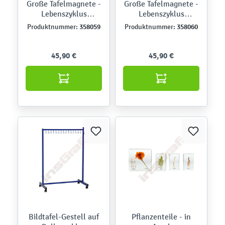
Große Tafelmagnete -
Große Tafelmagnete -
Lebenszyklus
Lebenszyklus
Schmetterling
Pflanzen
358059
358060
Produktnummer:
Produktnummer:
45,90 €
45,90 €
Bildtafel-Gestell auf
Pflanzenteile - in