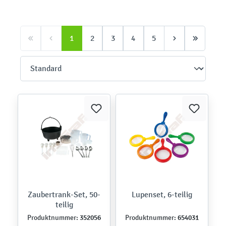
1
2
3
4
5
Zaubertrank-Set, 50-
Lupenset, 6-teilig
teilig
352056
654031
Produktnummer:
Produktnummer: