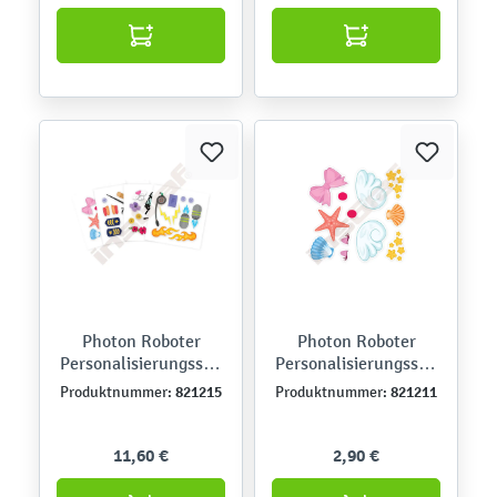
Photon Roboter
Photon Roboter
Personalisierungsstic
Personalisierungsstic
ker, 4er-Set
ker, Wasserwesen
821215
821211
Produktnummer:
Produktnummer:
11,60 €
2,90 €