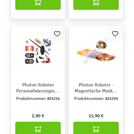
Photon Roboter
Photon Roboter -
Personalisierungsstic
Magnetische Masken
ker, Held
- Tiere und
821214
821219
Produktnummer:
Produktnummer:
Fabelwesen
2,90 €
11,90 €