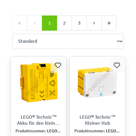
1
2
3
LEGO® Technic™
LEGO® Technic™
Akku für den kleinen
Kleiner Hub
Hub
LEGO45612
LEGO45609
Produktnummer:
Produktnummer: