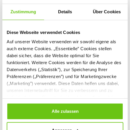
Zustimmung
Details
Über Cookies
Diese Webseite verwendet Cookies
Auf unserer Website verwenden wir sowohl eigene als
auch externe Cookies. „Essentielle” Cookies stellen
dabei sicher, dass die Website optimal für Sie
funktioniert. Weitere Cookies werden für die Analyse des
Blue-Bot®-Set, mit
Bee-Bot® und Blue-
Datenverkehrs („Statistik”), zur Speicherung Ihrer
Ladestation
Bot® - Ladestation
Präferenzen („Präferenzen”) und für Marketingzwecke
356083
356061
Produktnummer:
Produktnummer:
(„Marketing”) verwendet. Diese Daten helfen uns dabei,
unseren Internetauftriff für Sie zu verbessern und zu
individualisieren. Sie entscheiden dabei selbst, welche
839,90 €
83,90 €
Cookies Sie erlauben. Verweigern Sie Ihre Zustimmung,
wählen Sie „Alle ablehnen” – in diesem Fall werden nur
Alle zulassen
Daten verarbeitet, die für den Besuch unserer Website
absolut notwendig sind. Sie können Ihre Auswahl zudem