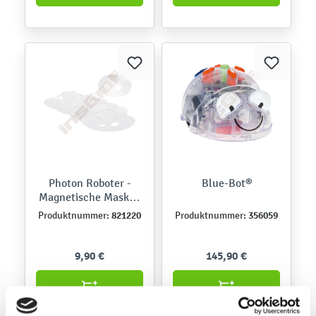
Photon Roboter -
Blue-Bot®
Magnetische Masken
- DIY zum
821220
356059
Produktnummer:
Produktnummer:
Selbstgestalten
9,90 €
145,90 €