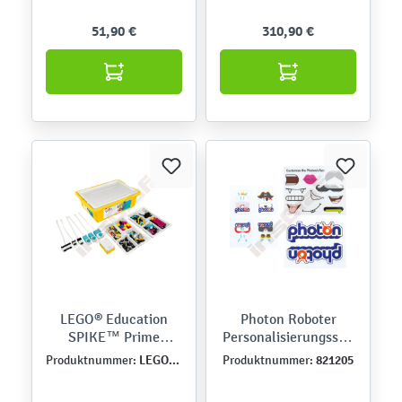
51,90 €
310,90 €
LEGO® Education
Photon Roboter
SPIKE™ Prime
Personalisierungsstic
Basisset
ker, Gesicht
LEGO45678
821205
Produktnummer:
Produktnummer: