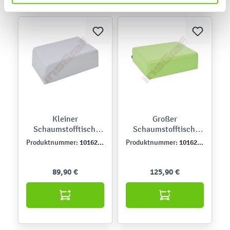
Kleiner
Großer
Schaumstofftisch,
Schaumstofftisch,
grau
grün
101628PU
101627PU
Produktnummer:
Produktnummer:
89,90 €
125,90 €