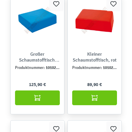
Großer
Kleiner
Schaumstofftisch,
Schaumstofftisch, rot
blau
101028PU
101027PU
Produktnummer:
Produktnummer:
125,90 €
89,90 €