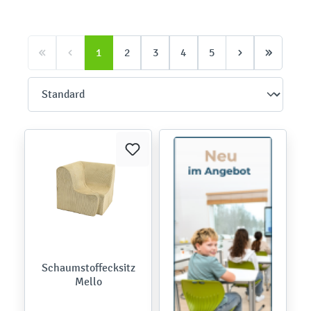
1
2
3
4
5
Schaumstoffecksitz
Mello