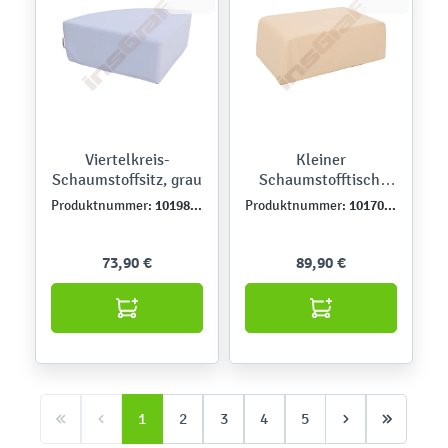
Viertelkreis-
Kleiner
Schaumstoffsitz, grau
Schaumstofftisch,
beige
101981PU
101703PU
Produktnummer:
Produktnummer:
73,90 €
89,90 €
1
2
3
4
5