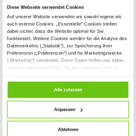
Diese Webseite verwendet Cookies
Auf unserer Website verwenden wir sowohl eigene als
auch externe Cookies. „Essentielle” Cookies stellen
dabei sicher, dass die Website optimal für Sie
funktioniert. Weitere Cookies werden für die Analyse des
Datenverkehrs („Statistik”), zur Speicherung Ihrer
Präferenzen („Präferenzen”) und für Marketingzwecke
(„Marketing”) verwendet. Diese Daten helfen uns dabei,
unseren Internetauftriff für Sie zu verbessern und zu
individualisieren. Sie entscheiden dabei selbst, welche
Schaumstoffsofa,
Sessel mit Armlehnen
Cookies Sie erlauben. Verweigern Sie Ihre Zustimmung,
schmal
wählen Sie „Alle ablehnen” – in diesem Fall werden nur
Alle zulassen
Daten verarbeitet, die für den Besuch unserer Website
absolut notwendig sind. Sie können Ihre Auswahl zudem
177,90 €
136,90 €
Anpassen
jederzeit ändern, indem Sie auf die Schaltfläche unten
links klicken. Weitere Informationen zur Datennutzung
finden Sie in unseren
Datenschutzrichtlinien
.
Ablehnen