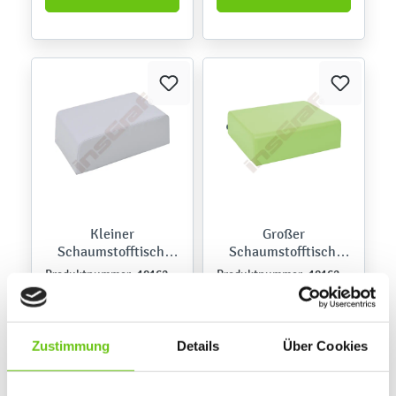
Kleiner
Großer
Schaumstofftisch,
Schaumstofftisch,
grau
grün
101628PU
101627PU
Produktnummer:
Produktnummer:
89,90 €
125,90 €
Zustimmung
Details
Über Cookies