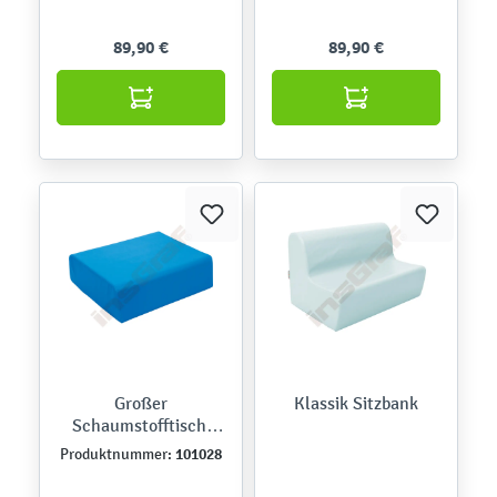
89,90 €
89,90 €
Großer
Klassik Sitzbank
Schaumstofftisch,
blau
101028
Produktnummer: