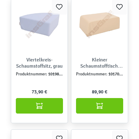
Viertelkreis-
Kleiner
Schaumstoffsitz, grau
Schaumstofftisch,
beige
101981PU
101703PU
Produktnummer:
Produktnummer:
73,90 €
89,90 €