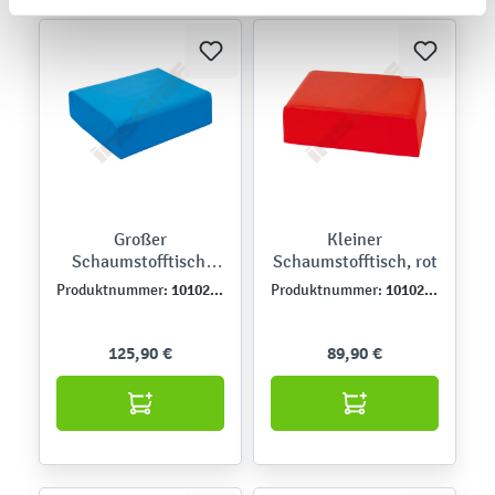
Großer
Kleiner
Schaumstofftisch,
Schaumstofftisch, rot
blau
101028PU
101027PU
Produktnummer:
Produktnummer:
125,90 €
89,90 €