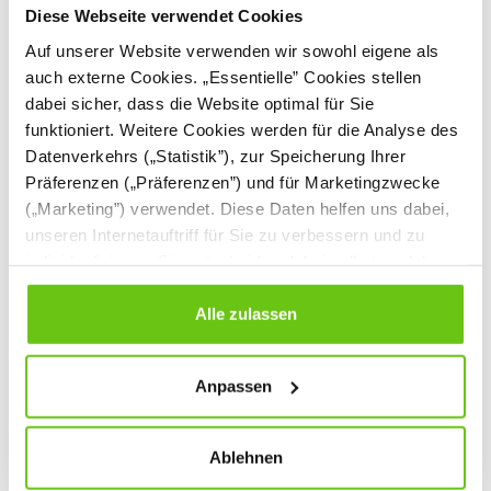
Diese Webseite verwendet Cookies
Auf unserer Website verwenden wir sowohl eigene als
auch externe Cookies. „Essentielle” Cookies stellen
dabei sicher, dass die Website optimal für Sie
funktioniert. Weitere Cookies werden für die Analyse des
Datenverkehrs („Statistik”), zur Speicherung Ihrer
Präferenzen („Präferenzen”) und für Marketingzwecke
(„Marketing”) verwendet. Diese Daten helfen uns dabei,
unseren Internetauftriff für Sie zu verbessern und zu
individualisieren. Sie entscheiden dabei selbst, welche
Sofa Marienkäfer
Sofa Schlafender Bär
Cookies Sie erlauben. Verweigern Sie Ihre Zustimmung,
101314PU
101263PU
wählen Sie „Alle ablehnen” – in diesem Fall werden nur
Produktnummer:
Produktnummer:
Alle zulassen
Daten verarbeitet, die für den Besuch unserer Website
absolut notwendig sind. Sie können Ihre Auswahl zudem
167,90 €
229,90 €
Anpassen
jederzeit ändern, indem Sie auf die Schaltfläche unten
links klicken. Weitere Informationen zur Datennutzung
finden Sie in unseren
Datenschutzrichtlinien
.
Ablehnen