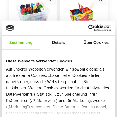
Zustimmung
Details
Über Cookies
Wachsbuntstifte
Be-Be
Giotto, 8x12 Farben
Wachsmalkreiden, 4 x
10 Farben
257123
257094
Produktnummer:
Produktnummer:
Diese Webseite verwendet Cookies
Auf unserer Website verwenden wir sowohl eigene als
43,90 €
23,90 €
auch externe Cookies. „Essentielle” Cookies stellen
dabei sicher, dass die Website optimal für Sie
funktioniert. Weitere Cookies werden für die Analyse des
Datenverkehrs („Statistik”), zur Speicherung Ihrer
Präferenzen („Präferenzen”) und für Marketingzwecke
(„Marketing”) verwendet. Diese Daten helfen uns dabei,
unseren Internetauftriff für Sie zu verbessern und zu