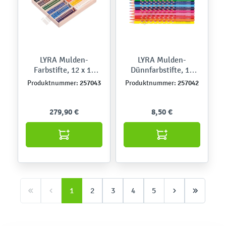
LYRA Mulden-
LYRA Mulden-
Farbstifte, 12 x 12
Dünnfarbstifte, 12
Farben
Farben
257043
257042
Produktnummer:
Produktnummer:
279,90 €
8,50 €
1
2
3
4
5