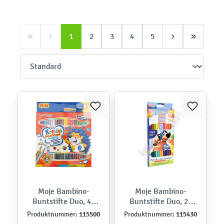
1
2
3
4
5
Moje Bambino-
Moje Bambino-
Buntstifte Duo, 48
Buntstifte Duo, 24
Farben
Farben
115500
115430
Produktnummer:
Produktnummer: