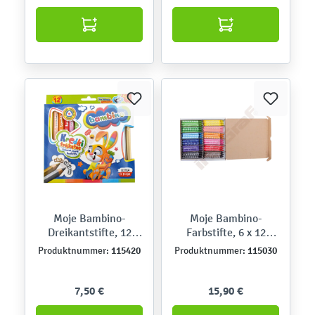
Moje Bambino-
Moje Bambino-
Dreikantstifte, 12
Farbstifte, 6 x 12
Farben
Farben - große
115420
115030
Produktnummer:
Produktnummer:
Packung
7,50 €
15,90 €