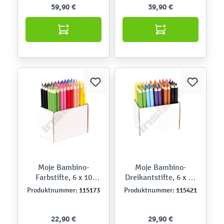
59,90 €
39,90 €
Moje Bambino-
Moje Bambino-
Farbstifte, 6 x 10
Dreikantstifte, 6 x 10
Farben
Farben – Box-Set
115173
115421
Produktnummer:
Produktnummer:
22,90 €
29,90 €