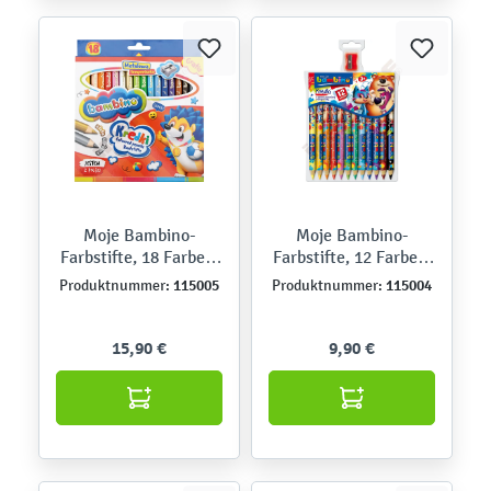
Moje Bambino-
Moje Bambino-
Farbstifte, 18 Farben,
Farbstifte, 12 Farben,
bedruckt
bedruckt
115005
115004
Produktnummer:
Produktnummer:
15,90 €
9,90 €