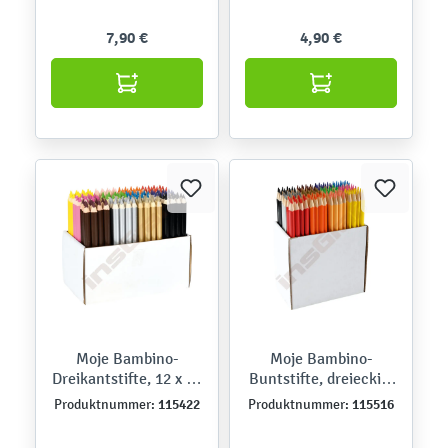
7,90 €
4,90 €
Moje Bambino-
Moje Bambino-
Dreikantstifte, 12 x 12
Buntstifte, dreieckig,
Farben - Box-Set
dünn, 12 x 12 Farben
115422
115516
Produktnummer:
Produktnummer: