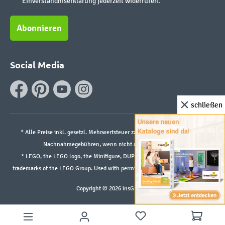
Einverständniserklärung jederzeit widerrufen.
Abonnieren
Social Media
schließen
* Alle Preise inkl. gesetzl. Mehrwertsteuer zzgl.
Versandkosten
und ggf.
Nachnahmegebühren, wenn nicht anders angegeben.
* LEGO, the LEGO logo, the Minifigure, DUPLO, and the SPIKE logo are
trademarks of the LEGO Group. Used with permission. ©2026 The LEGO Group
Copyright © 2026 insGraf.de