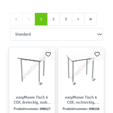
1
2
3
easyMoove Tisch 6
easyMoove Tisch 6
CDF, dreieckig, mobil,
CDF, rechteckig,
Seite 70 cm, TH 76 cm
mobil, 50 x 70 cm, TH
098127
098128
Produktnummer:
Produktnummer:
76 cm