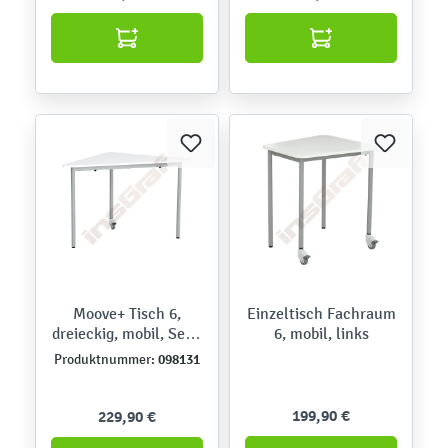
Moove+ Tisch 6,
Einzeltisch Fachraum
dreieckig, mobil, Seite
6, mobil, links
90 cm, TH 76 cm -
098131
Produktnummer:
weiß
199,90 €
229,90 €