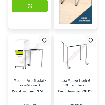
Mobiler Arbeitsplatz
easyMoove Tisch 6
easyMoove 3
CDF, rechteckig,
mobil, 50 x 70 cm, TH
ZEST5586
098128
Produktnummer:
Produktnummer:
76 cm
728,70 €
269,90 €