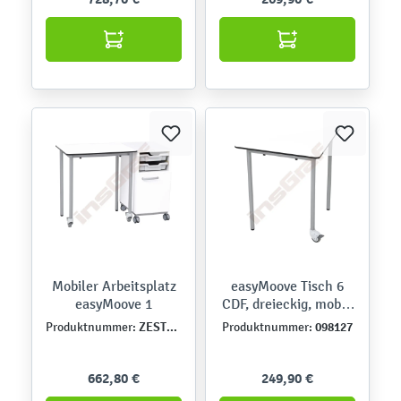
Mobiler Arbeitsplatz
easyMoove Tisch 6
easyMoove 1
CDF, dreieckig, mobil,
Seite 70 cm, TH 76 cm
ZEST5518
098127
Produktnummer:
Produktnummer:
662,80 €
249,90 €