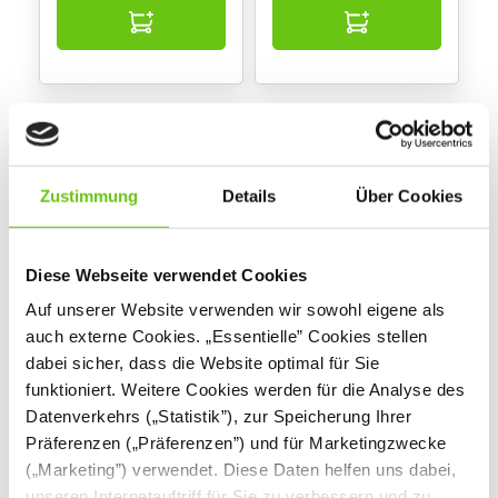
Zustimmung
Details
Über Cookies
Diese Webseite verwendet Cookies
Auf unserer Website verwenden wir sowohl eigene als
Einzeltisch Fachraum
Schreibtisch Quadro
auch externe Cookies. „Essentielle” Cookies stellen
6, mobil, rechts
mit breiter Schublade
dabei sicher, dass die Website optimal für Sie
funktioniert. Weitere Cookies werden für die Analyse des
Datenverkehrs („Statistik”), zur Speicherung Ihrer
199,90 €
241,90 €
Präferenzen („Präferenzen”) und für Marketingzwecke
(„Marketing”) verwendet. Diese Daten helfen uns dabei,
unseren Internetauftriff für Sie zu verbessern und zu