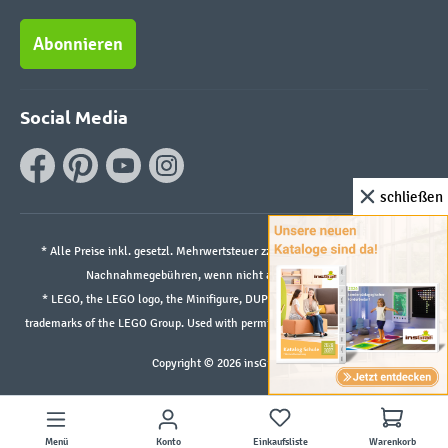
Abonnieren
Social Media
schließen
* Alle Preise inkl. gesetzl. Mehrwertsteuer zzgl.
Versandkosten
und ggf.
Nachnahmegebühren, wenn nicht anders angegeben.
* LEGO, the LEGO logo, the Minifigure, DUPLO, and the SPIKE logo are
trademarks of the LEGO Group. Used with permission. ©2026 The LEGO Group
Copyright © 2026 insGraf.de
Menü
Konto
Einkaufsliste
Warenkorb