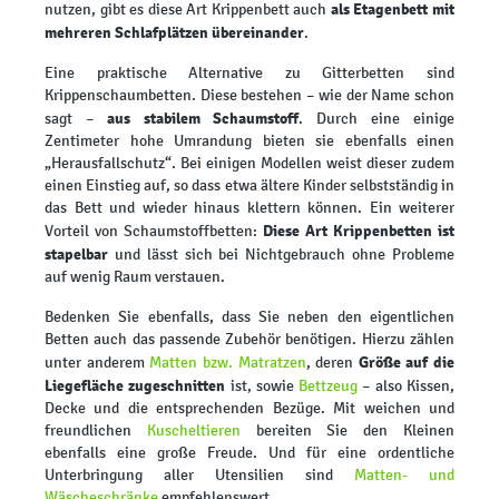
als Etagenbett mit
nutzen, gibt es diese Art Krippenbett auch
mehreren Schlafplätzen übereinander
.
Eine praktische Alternative zu Gitterbetten sind
Krippenschaumbetten. Diese bestehen – wie der Name schon
aus stabilem Schaumstoff
sagt –
. Durch eine einige
Zentimeter hohe Umrandung bieten sie ebenfalls einen
„Herausfallschutz“. Bei einigen Modellen weist dieser zudem
einen Einstieg auf, so dass etwa ältere Kinder selbstständig in
das Bett und wieder hinaus klettern können. Ein weiterer
Diese Art Krippenbetten ist
Vorteil von Schaumstoffbetten:
stapelbar
und lässt sich bei Nichtgebrauch ohne Probleme
auf wenig Raum verstauen.
Bedenken Sie ebenfalls, dass Sie neben den eigentlichen
Betten auch das passende Zubehör benötigen. Hierzu zählen
Größe auf die
unter anderem
Matten bzw. Matratzen
, deren
Liegefläche zugeschnitten
ist, sowie
Bettzeug
– also Kissen,
Decke und die entsprechenden Bezüge. Mit weichen und
freundlichen
Kuscheltieren
bereiten Sie den Kleinen
ebenfalls eine große Freude. Und für eine ordentliche
Unterbringung aller Utensilien sind
Matten- und
Wäscheschränke
empfehlenswert.