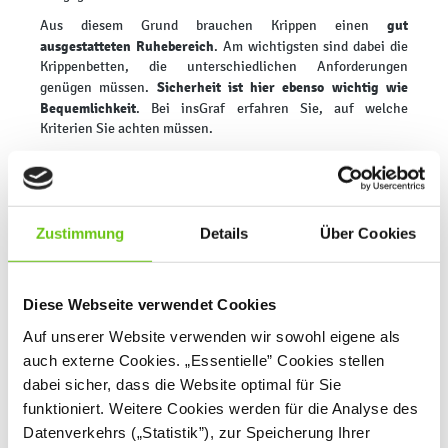
gut
Aus diesem Grund brauchen Krippen einen
ausgestatteten Ruhebereich
. Am wichtigsten sind dabei die
Krippenbetten, die unterschiedlichen Anforderungen
Sicherheit ist hier ebenso wichtig wie
genügen müssen.
Bequemlichkeit
. Bei insGraf erfahren Sie, auf welche
Kriterien Sie achten müssen.
Wie sollten Betten für die Krippe
beschaffen sein?
Zustimmung
Details
Über Cookies
Bei der Auswahl von Kleinkindbetten steht der
Sicherheitsaspekt an erster Stelle
. Die Ruheplätze sollten
stabil sein sowie eine Umrandung aufweisen, die verhindert,
Diese Webseite verwendet Cookies
dass unruhige Schläfer herausfallen. Kunststoffliegen sind
daher besser für Kitas mit älteren Kindern geeignet. In
Auf unserer Website verwenden wir sowohl eigene als
Krippen empfehlen sich stattdessen
Schaumstoffbetten
mit
auch externe Cookies. „Essentielle” Cookies stellen
Aufkantung oder aber Gitterbetten. Achten Sie ebenfalls auf
dabei sicher, dass die Website optimal für Sie
eine unbedenkliche (speichelechte) Lackierung von
Holzelementen oder aber eine hervorragende
funktioniert. Weitere Cookies werden für die Analyse des
Hautverträglichkeit von Stoff- und Kunstlederbezügen.
Datenverkehrs („Statistik”), zur Speicherung Ihrer