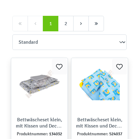
1
2
Bettwäscheset klein,
Bettwäscheset klein,
mit Kissen und Decke,
mit Kissen und Decke,
grau gemustert
blau
134032
524037
Produktnummer:
Produktnummer: