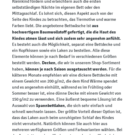
Kleinkind fördern und erleichtern auch die ersten
selbstständigen Nächte im eigenen Bett oder den
Mittagsschlaf. Es lohnt sich, diesen Aspekt auch von der
Seite des Kindes zu betrachten, das Tiermotive und warme
aus
Farben liebt. Die angebotene Bettwäsche ist
hochwertigem Baumwollstoff gefertigt, die die Haut des
Kindes atmen lässt und sich zudem sehr angenehm anfühlt.
Es besteht auch die Möglichkeit, separat eine Bettdecke und
ein Kopfkissen sowie ein Laken zu bestellen. Alle diese
Elemente können je nach Bedarf in verschiedenen Größen
Decken
bestellt werden.
, die wir in unserem Shop-Sortiment
können je nach Saison ausgetauscht werden
haben,
. Für die
kälteren Monate empfehlen wir eine dickere Bettdecke mit
einem Gewicht von 200 g/m2, die dem Kind Wärme spendet
und es angenehm einhüllt, während es im Frühling oder
Sommer besser ist, eine dünne Decke mit einem Gewicht von
150 g/m2 zu verwenden. Eine äußerst bequeme Lösung ist die
Spannbettlaken
Auswahl von
, die sich sehr einfach und
schnell wechseln lassen. Der größte Vorteil dieser Option ist,
dass das Laken auch beim unruhigsten Schlaf des Kindes
nicht verrutscht. Natürlich können Sie auch hier aus
mehreren verfügbaren Größen und Farbvarianten wählen. Bei