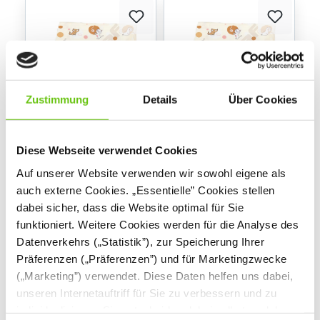
Zustimmung
Details
Über Cookies
Deckenbezug, 70 x
Deckenbezug, 100 x
Diese Webseite verwendet Cookies
120 cm, ecru mit
135 cm, ecru mit
Hündchen
Hündchen
524015
524016
Produktnummer:
Produktnummer:
Auf unserer Website verwenden wir sowohl eigene als
auch externe Cookies. „Essentielle” Cookies stellen
dabei sicher, dass die Website optimal für Sie
17,90 €
25,90 €
funktioniert. Weitere Cookies werden für die Analyse des
Datenverkehrs („Statistik”), zur Speicherung Ihrer
Präferenzen („Präferenzen”) und für Marketingzwecke
(„Marketing”) verwendet. Diese Daten helfen uns dabei,
unseren Internetauftriff für Sie zu verbessern und zu
individualisieren. Sie entscheiden dabei selbst, welche