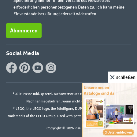
Speicherung meiner für den Versand des Newsletters
erforderlichen personenbezogenen Daten zu. Ich kann meine
Einverständniserklärung jederzeit widerrufen.
Abonnieren
Social Media
schließen
* Alle Preise inkl. gesetzl. Mehrwertsteuer zzgl.
Versandkosten
und ggf.
Nachnahmegebühren, wenn nicht anders angegeben.
* LEGO, the LEGO logo, the Minifigure, DUPLO, and the SPIKE logo are
trademarks of the LEGO Group. Used with permission. ©2026 The LEGO Group
Copyright © 2026 insGraf.de