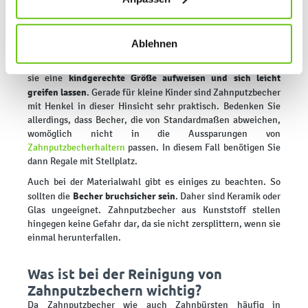
So wählen Sie den passenden
jederzeit ändern, indem Sie auf die Schaltfläche unten
Zahnputzbecher für Kindergarten
links klicken. Weitere Informationen zur Datennutzung
oder Kita aus
finden Sie in unseren
Datenschutzrichtlinien
.
Ablehnen
Zahnputzbecher für Kindergärten und Kindertagesstätten
müssen speziellen Anforderungen genügen. Wichtig ist, dass
kindgerechte Größe aufweisen und sich leicht
sie eine
greifen lassen
. Gerade für kleine Kinder sind Zahnputzbecher
mit Henkel in dieser Hinsicht sehr praktisch. Bedenken Sie
allerdings, dass Becher, die von Standardmaßen abweichen,
womöglich nicht in die Aussparungen von
Zahnputzbecherhaltern
passen. In diesem Fall benötigen Sie
dann Regale mit Stellplatz.
Auch bei der Materialwahl gibt es einiges zu beachten. So
Becher bruchsicher sein
sollten die
. Daher sind Keramik oder
Glas ungeeignet. Zahnputzbecher aus Kunststoff stellen
hingegen keine Gefahr dar, da sie nicht zersplittern, wenn sie
einmal herunterfallen.
Was ist bei der Reinigung von
Zahnputzbechern wichtig?
Da Zahnputzbecher wie auch Zahnbürsten häufig in