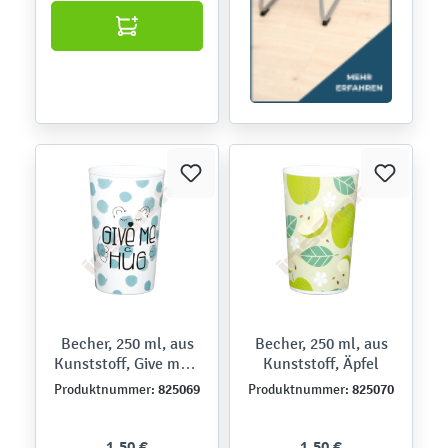
Becher, 250 ml, aus
Becher, 250 ml, aus
Kunststoff, Give me a
Kunststoff, Äpfel
Hug
825069
825070
Produktnummer:
Produktnummer:
1,50 €
1,50 €