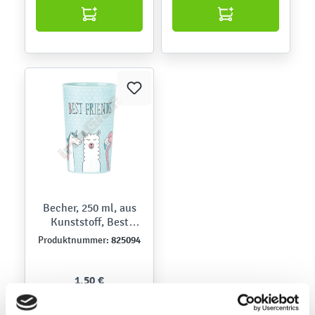
Becher, 250 ml, aus
Kunststoff, Best
Friends
825094
Produktnummer:
1,50 €