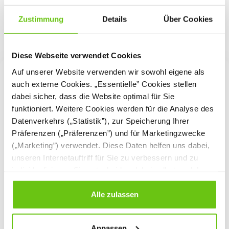
Zustimmung
Details
Über Cookies
Diese Webseite verwendet Cookies
Auf unserer Website verwenden wir sowohl eigene als
auch externe Cookies. „Essentielle” Cookies stellen
Zahnputzbecher gehören zur
dabei sicher, dass die Website optimal für Sie
Zahnbürste einfach dazu
funktioniert. Weitere Cookies werden für die Analyse des
Eine gute Mundhygiene setzt voraus, dass wir uns regelmäßig
Datenverkehrs („Statistik”), zur Speicherung Ihrer
und gründlich die Zähne putzen. Dies lernen wir bereits im
Präferenzen („Präferenzen”) und für Marketingzwecke
Kindesalter. Daher ist es nicht nur daheim, sondern auch in
(„Marketing”) verwendet. Diese Daten helfen uns dabei,
Betreuungseinrichtungen wie Kindergärten oder
unseren Internetauftriff für Sie zu verbessern und zu
Kindertagesstätten wichtig, Kindern die richtige Zahnpflege
individualisieren. Sie entscheiden dabei selbst, welche
eigene
beizubringen. Hierfür braucht jedes Kind eine
Zahnbürste sowie einen Zahnputzbecher
Cookies Sie erlauben. Verweigern Sie Ihre Zustimmung,
. Außerdem können
zur
Becher in bunten Farben oder mit fröhlichen Motiven
wählen Sie „Alle ablehnen” – in diesem Fall werden nur
Alle zulassen
Dekoration der Waschräume
beitragen.
Daten verarbeitet, die für den Besuch unserer Website
absolut notwendig sind. Sie können Ihre Auswahl zudem
Anpassen