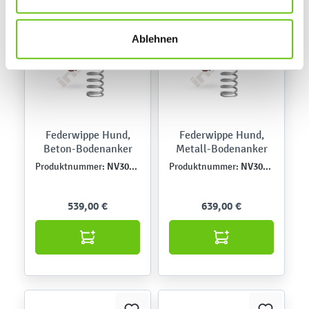
links klicken. Weitere Informationen zur Datennutzung
finden Sie in unseren
Datenschutzrichtlinien
.
Ablehnen
Federwippe Hund,
Federwippe Hund,
Beton-Bodenanker
Metall-Bodenanker
NV3012EPZ
NV3012EPZK
Produktnummer:
Produktnummer:
539,00 €
639,00 €