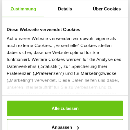
Zustimmung
Details
Über Cookies
Diese Webseite verwendet Cookies
Auf unserer Website verwenden wir sowohl eigene als
auch externe Cookies. „Essentielle” Cookies stellen
dabei sicher, dass die Website optimal für Sie
funktioniert. Weitere Cookies werden für die Analyse des
4er-Federwippe
4er-Federwippe
Datenverkehrs („Statistik”), zur Speicherung Ihrer
Kleeblatt, Beton-
Kleeblatt, Metall-
Präferenzen („Präferenzen”) und für Marketingzwecke
Bodenanker
Bodenanker
NV3009EPZ
NV3009EPZK
Produktnummer:
Produktnummer:
(„Marketing”) verwendet. Diese Daten helfen uns dabei,
unseren Internetauftriff für Sie zu verbessern und zu
699,00 €
799,00 €
individualisieren. Sie entscheiden dabei selbst, welche
Cookies Sie erlauben. Verweigern Sie Ihre Zustimmung,
wählen Sie „Alle ablehnen” – in diesem Fall werden nur
Alle zulassen
Daten verarbeitet, die für den Besuch unserer Website
absolut notwendig sind. Sie können Ihre Auswahl zudem
Anpassen
jederzeit ändern, indem Sie auf die Schaltfläche unten