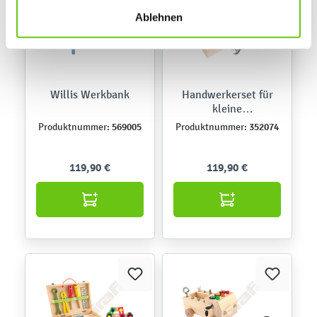
finden Sie in unseren
Datenschutzrichtlinien
.
Ablehnen
Willis Werkbank
Handwerkerset für
kleine
Hobbyschrauber, 2er-
569005
352074
Produktnummer:
Produktnummer:
Set
119,90 €
119,90 €