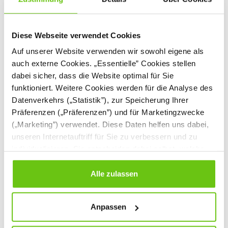
Diese Webseite verwendet Cookies
Auf unserer Website verwenden wir sowohl eigene als
auch externe Cookies. „Essentielle” Cookies stellen
dabei sicher, dass die Website optimal für Sie
Werkbank aus Holz
Handwerkerset für
funktioniert. Weitere Cookies werden für die Analyse des
kleine
Hobbyschrauber
Datenverkehrs („Statistik”), zur Speicherung Ihrer
604282
204032
Produktnummer:
Produktnummer:
Präferenzen („Präferenzen”) und für Marketingzwecke
(„Marketing”) verwendet. Diese Daten helfen uns dabei,
309,90 €
35,90 €
unseren Internetauftriff für Sie zu verbessern und zu
individualisieren. Sie entscheiden dabei selbst, welche
Cookies Sie erlauben. Verweigern Sie Ihre Zustimmung,
wählen Sie „Alle ablehnen” – in diesem Fall werden nur
Alle zulassen
Daten verarbeitet, die für den Besuch unserer Website
absolut notwendig sind. Sie können Ihre Auswahl zudem
Anpassen
jederzeit ändern, indem Sie auf die Schaltfläche unten
links klicken. Weitere Informationen zur Datennutzung