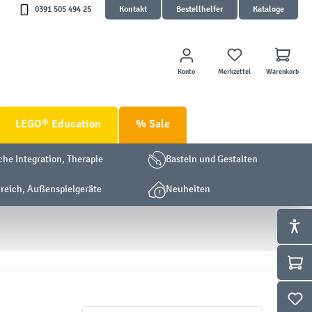
0391 505 494 25
Kontakt
Bestellhelfer
Kataloge
Konto
Merkzettel
Warenkorb
LEGO® Education
% Sale
che Integration, Therapie
Basteln und Gestalten
eich, Außenspielgeräte
Neuheiten