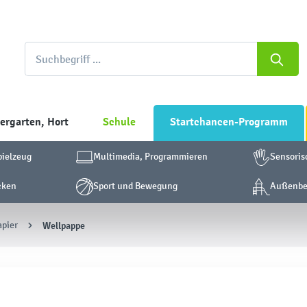
ergarten, Hort
Schule
Startchancen-Programm
pielzeug
Multimedia, Programmieren
Sensoris
cken
Sport und Bewegung
Außenber
apier
Wellpappe