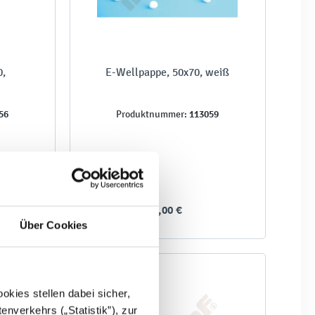
0,
E-Wellpappe, 50x70, weiß
n
56
113059
Produktnummer:
3,00 €
Über Cookies
kies stellen dabei sicher,
enverkehrs („Statistik”), zur