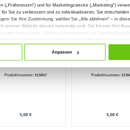
en („Präferenzen”) und für Marketingzwecke („Marketing”) verwe
ff für Sie zu verbessern und zu individualisieren. Sie entscheiden
gern Sie Ihre Zustimmung, wählen Sie „Alle ablehnen” – in dies
uch unserer Website absolut notwendig sind. Sie können Ihre Aus
he unten links klicken. Weitere Informationen zur Datennutzung f
Anpassen
E-Wellpappe, 50x70, silber
E-Wellpappe, 50x7
zitronengelb
113057
1130
Produktnummer:
Produktnummer:
3,00 €
3,00 €