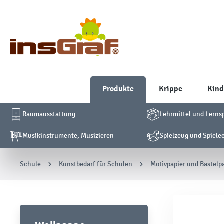
Produkte
Krippe
Kind
Raumausstattung
Lehrmittel und Lerns
Musikinstrumente, Musizieren
Spielzeug und Spiele
Schule
Kunstbedarf für Schulen
Motivpapier und Bastelp