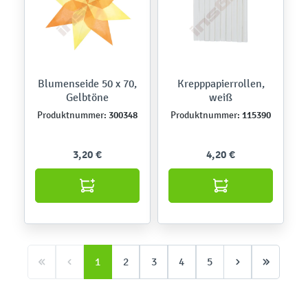
Blumenseide 50 x 70,
Krepppapierrollen,
Gelbtöne
weiß
300348
115390
Produktnummer:
Produktnummer:
3,20 €
4,20 €
1
2
3
4
5