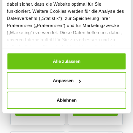
dabei sicher, dass die Website optimal für Sie
funktioniert. Weitere Cookies werden für die Analyse des
Datenverkehrs („Statistik”), zur Speicherung Ihrer
Präferenzen („Präferenzen”) und für Marketingzwecke
(„Marketing”) verwendet. Diese Daten helfen uns dabei,
unseren Internetauftriff für Sie zu verbessern und zu
individualisieren. Sie entscheiden dabei selbst, welche
Cookies Sie erlauben. Verweigern Sie Ihre Zustimmung,
wählen Sie „Alle ablehnen” – in diesem Fall werden nur
Alle zulassen
Woll-Pompons
Pompons, 8 Farben
Daten verarbeitet, die für den Besuch unserer Website
absolut notwendig sind. Sie können Ihre Auswahl zudem
300512
546023
Produktnummer:
Produktnummer:
Anpassen
jederzeit ändern, indem Sie auf die Schaltfläche unten
links klicken. Weitere Informationen zur Datennutzung
4,90 €
2,20 €
finden Sie in unseren
Datenschutzrichtlinien
.
Ablehnen