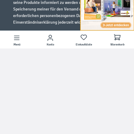
seine Produkte informiert zu werden und stimme der
Speicherung meiner für den Versand des Newsletters
erforderlichen personenbezogenen Daten zu. Ich kann meine
Einverständniserklärung jederzeit widerrufen.
Abonnieren
Menü
Konto
Einkaufsliste
Warenkorb
Social Media
* Alle Preise inkl. gesetzl. Mehrwertsteuer zzgl.
Versandkosten
und ggf.
Nachnahmegebühren, wenn nicht anders angegeben.
* LEGO, the LEGO logo, the Minifigure, DUPLO, and the SPIKE logo are
trademarks of the LEGO Group. Used with permission. ©2026 The LEGO Group
Copyright © 2026 insGraf.de