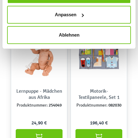
Daten verarbeitet, die für den Besuch unserer Website
absolut notwendig sind. Sie können Ihre Auswahl zudem
Anpassen
jederzeit ändern, indem Sie auf die Schaltfläche unten
links klicken. Weitere Informationen zur Datennutzung
finden Sie in unseren
Datenschutzrichtlinien
.
Ablehnen
Lernpuppe - Mädchen
Motorik-
aus Afrika
Textilpaneele, Set 1
254049
082030
Produktnummer:
Produktnummer:
24,90 €
196,40 €