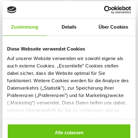
%
Zustimmung
Details
Über Cookies
Diese Webseite verwendet Cookies
Auf unserer Website verwenden wir sowohl eigene als
auch externe Cookies. „Essentielle” Cookies stellen
Montessori-
Weiche Puppe
dabei sicher, dass die Website optimal für Sie
Anziehrahmen -
Thomas
Reißverschluss
funktioniert. Weitere Cookies werden für die Analyse des
MONT457533
555045
Produktnummer:
Produktnummer:
Datenverkehrs („Statistik”), zur Speicherung Ihrer
Präferenzen („Präferenzen”) und für Marketingzwecke
65,90 €
16,90 €
21,90 €
(„Marketing”) verwendet. Diese Daten helfen uns dabei,
Niedrigster Preis der
unseren Internetauftriff für Sie zu verbessern und zu
letzten 30 Tage vor
individualisieren. Sie entscheiden dabei selbst, welche
Anwendung der
Preisermäßigung:
Cookies Sie erlauben. Verweigern Sie Ihre Zustimmung,
21,90 €
wählen Sie „Alle ablehnen” – in diesem Fall werden nur
Alle zulassen