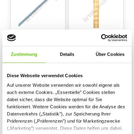
Wandbefestigung für
Einhänge-Element
Sprossenwand
Hühnerleiter
Zustimmung
Details
Über Cookies
026039
026073
Produktnummer:
Produktnummer:
16,90 €
279,90 €
Diese Webseite verwendet Cookies
Auf unserer Website verwenden wir sowohl eigene als
auch externe Cookies. „Essentielle” Cookies stellen
dabei sicher, dass die Website optimal für Sie
funktioniert. Weitere Cookies werden für die Analyse des
Datenverkehrs („Statistik”), zur Speicherung Ihrer
Präferenzen („Präferenzen”) und für Marketingzwecke
(„Marketing”) verwendet. Diese Daten helfen uns dabei,