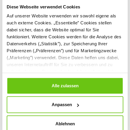
Diese Webseite verwendet Cookies
Auf unserer Website verwenden wir sowohl eigene als
auch externe Cookies. „Essentielle” Cookies stellen
dabei sicher, dass die Website optimal für Sie
funktioniert. Weitere Cookies werden für die Analyse des
Datenverkehrs („Statistik”), zur Speicherung Ihrer
Präferenzen („Präferenzen”) und für Marketingzwecke
(„Marketing”) verwendet. Diese Daten helfen uns dabei,
Modelliermasse Öko,
Modelliermasse Öko,
unseren Internetauftriff für Sie zu verbessern und zu
selbsthärtend, weiß
selbsthärtend,
individualisieren. Sie entscheiden dabei selbst, welche
terrakotta
605099
605100
Produktnummer:
Produktnummer:
Cookies Sie erlauben. Verweigern Sie Ihre Zustimmung,
wählen Sie „Alle ablehnen” – in diesem Fall werden nur
Alle zulassen
Daten verarbeitet, die für den Besuch unserer Website
4,20 €
4,20 €
absolut notwendig sind. Sie können Ihre Auswahl zudem
Anpassen
jederzeit ändern, indem Sie auf die Schaltfläche unten
links klicken. Weitere Informationen zur Datennutzung
finden Sie in unseren
Datenschutzrichtlinien
.
Ablehnen