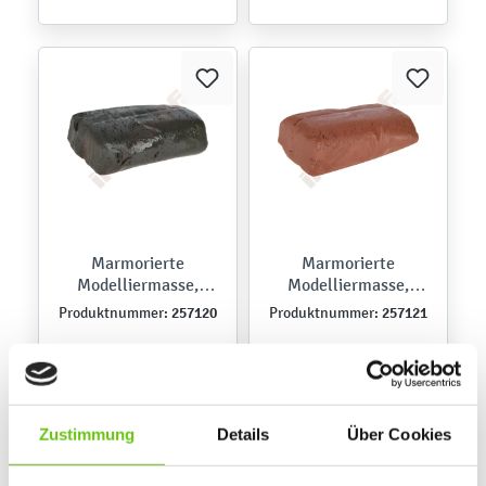
Marmorierte
Marmorierte
Modelliermasse,
Modelliermasse,
lufttrocknend,
lufttrocknend, braun
257120
257121
Produktnummer:
Produktnummer:
schwarz
6,90 €
6,90 €
Zustimmung
Details
Über Cookies