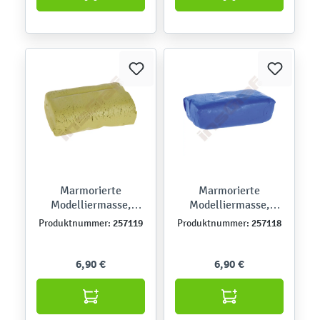
Marmorierte
Marmorierte
Modelliermasse,
Modelliermasse,
lufttrocknend, grün
lufttrocknend, blau
257119
257118
Produktnummer:
Produktnummer:
6,90 €
6,90 €