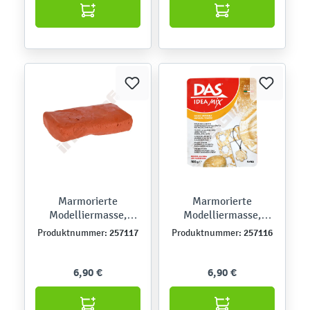
Marmorierte
Marmorierte
Modelliermasse,
Modelliermasse,
lufttrocknend, rot
lufttrocknend, gelb
257117
257116
Produktnummer:
Produktnummer:
6,90 €
6,90 €