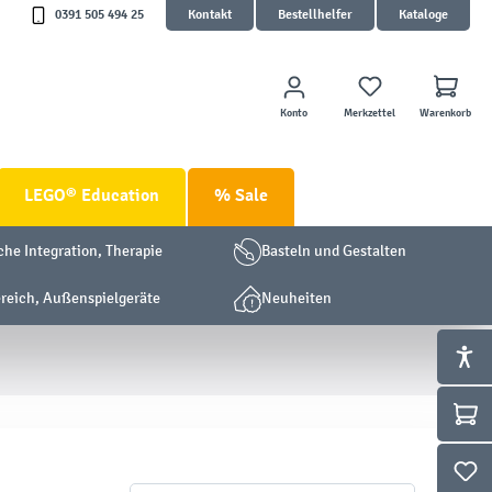
0391 505 494 25
Kontakt
Bestellhelfer
Kataloge
Konto
Merkzettel
Warenkorb
LEGO® Education
% Sale
che Integration, Therapie
Basteln und Gestalten
eich, Außenspielgeräte
Neuheiten