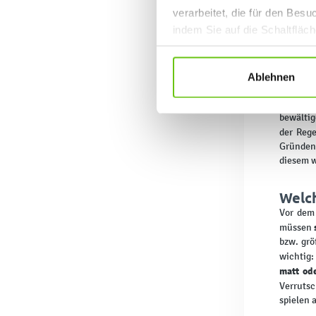
verarbeitet, die für den Bes
indem Sie auf die Schaltfläc
Datenschutzrichtlinien
.
Je
Ablehnen
Nach Win
kleinen 
bewältig
der Reg
Gründen 
diesem 
Welch
Vor dem 
müssen
bzw. grö
wichtig:
matt ode
Verrutsc
spielen 