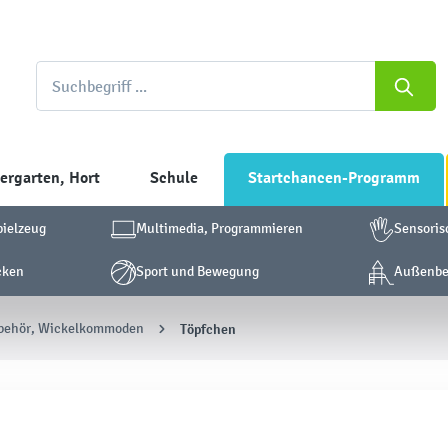
ergarten, Hort
Schule
Startchancen-Programm
pielzeug
Multimedia, Programmieren
Sensoris
cken
Sport und Bewegung
Außenber
behör, Wickelkommoden
Töpfchen