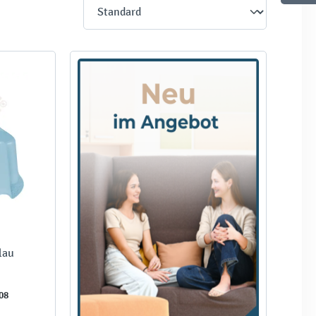
lau
08