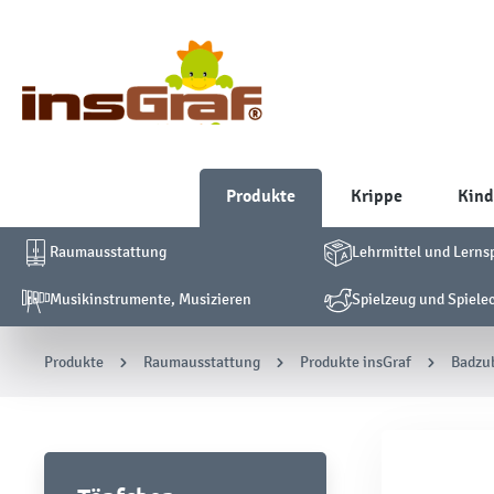
Produkte
Krippe
Kind
Raumausstattung
Lehrmittel und Lerns
Musikinstrumente, Musizieren
Spielzeug und Spiele
Produkte
Raumausstattung
Produkte insGraf
Badzu