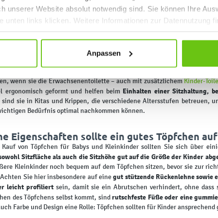
uch unserer Website absolut notwendig sind. Sie können Ihre Aus
he unten links klicken. Weitere Informationen zur Datennutzung f
des Bad für kleine Kinder braucht ein Töpfche
Anpassen
deln und Trainingshosen ist das Töpfchen der nächste Schritt in Richtung
genau auf die Bedürfnisse von Kleinkindern zugeschn
Kunststoffsitze sind
en, wenn sie die Erwachsenentoilette – auch mit zusätzlichem
Kinder-Toil
Einhalten einer Sitzhaltung, b
el ergonomisch geformt und helfen beim
sind sie in Kitas und Krippen, die verschiedene Altersstufen betreuen, une
wichtigen Bedürfnis optimal nachkommen können.
e Eigenschaften sollte ein gutes Töpfchen au
Kauf von Töpfchen für Babys und Kleinkinder sollten Sie sich über ein
sowohl Sitzfläche als auch die Sitzhöhe gut auf die Größe der Kinder ab
ßere Kleinkinder noch bequem auf dem Töpfchen sitzen, bevor sie zur rich
gut stützende Rückenlehne sowie e
 Achten Sie hier insbesondere auf eine
r leicht profiliert
sein, damit sie ein Abrutschen verhindert, ohne dass
rutschfeste Füße oder eine gummie
hen des Töpfchens selbst kommt, sind
auch Farbe und Design eine Rolle: Töpfchen sollten für Kinder ansprechend 