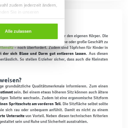
wahl zudem jederzeit ändern,
inden Sie in unseren
n
Alle zulassen
 Selbstständigkeit und Kontrolle über den eigenen Körper. Die
itten
und helfen ihnen dabei, das kleine oder große Geschäft zu
ettensitz
– noch überfordert. Zudem sind Töpfchen für Kinder in
ei der sich Blase und Darm gut entleeren lassen
. Aus diesen
rlässlich. So stellen Erzieher sicher, dass auch die Kleinsten
fweisen?
ige grundsätzliche Qualitätsmerkmale informieren. Zum einen
gestimmt
sein. Bei einem etwas höheren Sitz können auch ältere
tigen Toilette wechseln. Zudem ist eine ergonomische Sitzform
inen Spritzschutz am vorderen Teil
. Die Sitzfläche selbst sollte
 sie sich rau oder unbequem anfühlt. Damit es nicht zu einem
rte Unterseite
von Vorteil. Neben diesen technischen Kriterien
gestaltet sein und Ruhe und Sicherheit ausstrahlen.