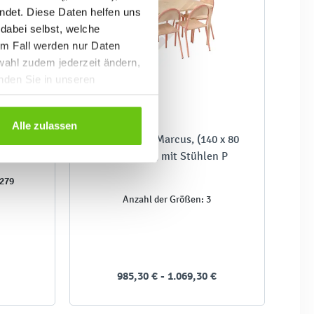
ndet. Diese Daten helfen uns
 dabei selbst, welche
em Fall werden nur Daten
wahl zudem jederzeit ändern,
inden Sie in unseren
Alle zulassen
 Mila 80
Flüstertisch Marcus, (140 x 80
it 4
cm, beige), mit Stühlen P
t
279
Anzahl der Größen: 3
985,30 € - 1.069,30 €