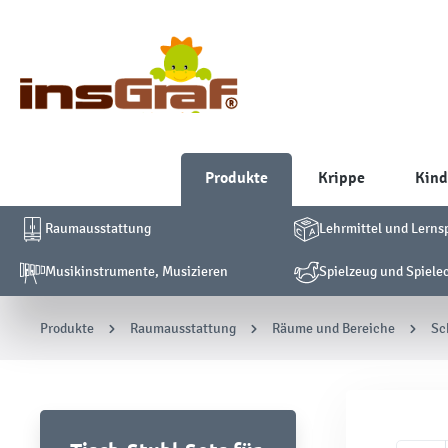
Produkte
Krippe
Kind
Raumausstattung
Lehrmittel und Lerns
Musikinstrumente, Musizieren
Spielzeug und Spiele
Produkte
Raumausstattung
Räume und Bereiche
Sc