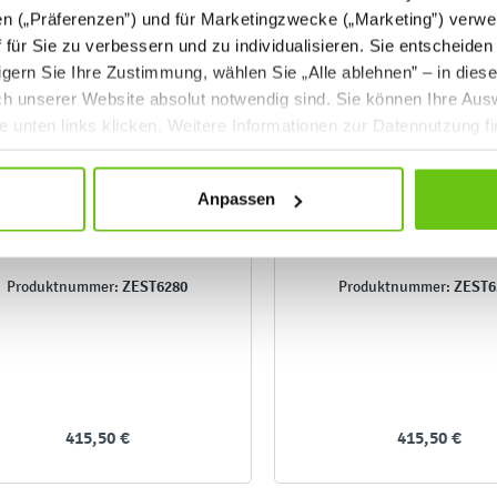
en („Präferenzen”) und für Marketingzwecke („Marketing”) verwe
ff für Sie zu verbessern und zu individualisieren. Sie entscheiden
gern Sie Ihre Zustimmung, wählen Sie „Alle ablehnen” – in dies
uch unserer Website absolut notwendig sind. Sie können Ihre Aus
he unten links klicken. Weitere Informationen zur Datennutzung f
Anpassen
 Nr. 241 - Gr. 6, Tisch Mila 80
Set Nr. 240 - Gr. 6, Tisch
x 80, Ahorn Jylland, mit 4
x 80, Ahorn Jylland, m
Stühlen P - eisblau
Stühlen P - aprico
ZEST6280
ZEST6
Produktnummer:
Produktnummer:
415,50 €
415,50 €