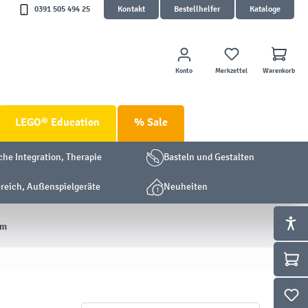
0391 505 494 25
Kontakt
Bestellhelfer
Kataloge
Konto
Merkzettel
Warenkorb
LEGO® Education
% Sale
che Integration, Therapie
Basteln und Gestalten
eich, Außenspielgeräte
Neuheiten
um