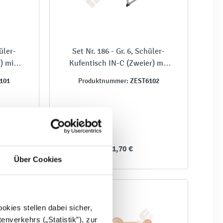
üler-
Set Nr. 186 - Gr. 6, Schüler-
) mit
Kufentisch IN-C (Zweier) mit
Stühlen, SH 46 cm
101
ZEST6102
Produktnummer:
341,70 €
Über Cookies
kies stellen dabei sicher,
enverkehrs („Statistik”), zur