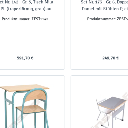
et Nr. 142 - Gr. 5, Tisch Mila
Set Nr. 173 - Gr. 6, Dopp
PL (trapezförmig, grau) auf
Daniel mit Stühlen P, ei
llen, mit Stühlen Ergo gelb,
SH 46 cm
ZEST5542
ZEST5
Produktnummer:
Produktnummer:
SH 43 cm
591,70 €
249,70 €