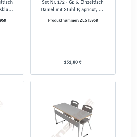
eltisch
Set Nr. 172 - Gr. 6, Einzeltisch
sblau,
Daniel mit Stuhl P, apricot, SH
46 cm
959
ZEST5958
Produktnummer:
151,80 €