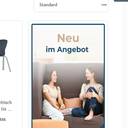
eltisch
, TH 76
531