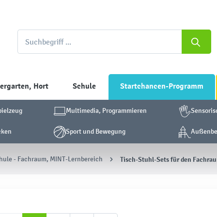
ergarten, Hort
Schule
Startchancen-Programm
pielzeug
Multimedia, Programmieren
Sensoris
cken
Sport und Bewegung
Außenber
hule - Fachraum, MINT-Lernbereich
Tisch-Stuhl-Sets für den Fachra