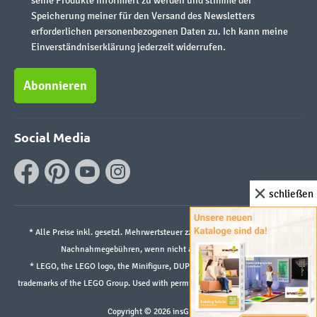
seine Produkte informiert zu werden und stimme der
Speicherung meiner für den Versand des Newsletters
erforderlichen personenbezogenen Daten zu. Ich kann meine
Einverständniserklärung jederzeit widerrufen.
Abonnieren
Social Media
schließen
* Alle Preise inkl. gesetzl. Mehrwertsteuer zzgl.
Versandkosten
und ggf.
Nachnahmegebühren, wenn nicht anders angegeben.
* LEGO, the LEGO logo, the Minifigure, DUPLO, and the SPIKE logo are
trademarks of the LEGO Group. Used with permission. ©2026 The LEGO Group
Copyright © 2026 insGraf.de