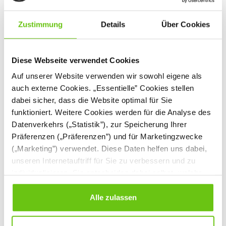
Zustimmung
Details
Über Cookies
Diese Webseite verwendet Cookies
Auf unserer Website verwenden wir sowohl eigene als
auch externe Cookies. „Essentielle” Cookies stellen
dabei sicher, dass die Website optimal für Sie
funktioniert. Weitere Cookies werden für die Analyse des
Datenverkehrs („Statistik”), zur Speicherung Ihrer
Präferenzen („Präferenzen”) und für Marketingzwecke
Leichte
Leichte
(„Marketing”) verwendet. Diese Daten helfen uns dabei,
Fallschutzmatte 100
Fallschutzmatte 200
unseren Internetauftriff für Sie zu verbessern und zu
individualisieren. Sie entscheiden dabei selbst, welche
Cookies Sie erlauben. Verweigern Sie Ihre Zustimmung,
136,90 €
209,90 €
wählen Sie „Alle ablehnen” – in diesem Fall werden nur
Alle zulassen
Daten verarbeitet, die für den Besuch unserer Website
absolut notwendig sind. Sie können Ihre Auswahl zudem