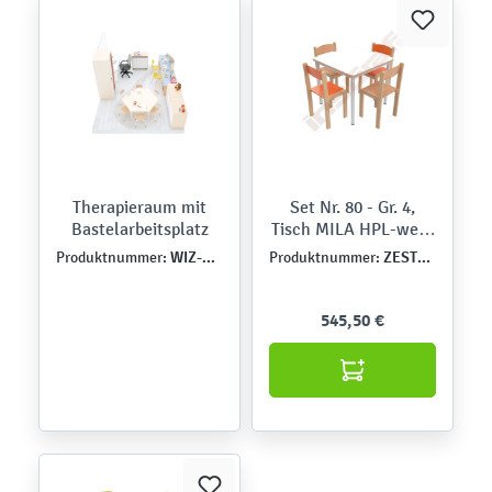
Therapieraum mit
Set Nr. 80 - Gr. 4,
Bastelarbeitsplatz
Tisch MILA HPL-weiß
70x70 mit Stühlen
WIZ-GAB-MB-0001
ZEST5406
Produktnummer:
Produktnummer:
Philip, orange-buche,
SH 38 cm
545,50 €