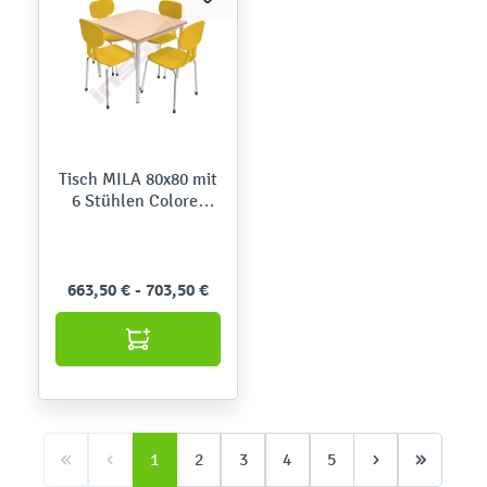
Tisch MILA 80x80 mit
6 Stühlen Colores
(gelb)
663,50 € - 703,50 €
1
2
3
4
5