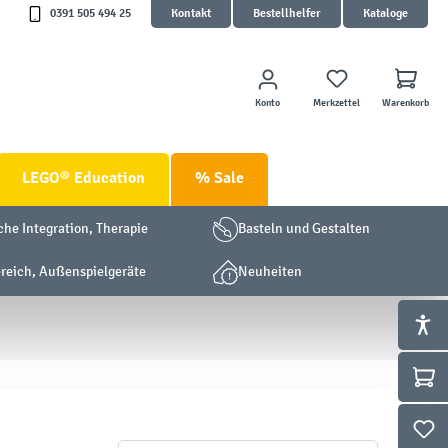
0391 505 494 25
Kontakt
Bestellhelfer
Kataloge
Konto
Merkzettel
Warenkorb
LEGO® Education
% Sale
che Integration, Therapie
Basteln und Gestalten
eich, Außenspielgeräte
Neuheiten