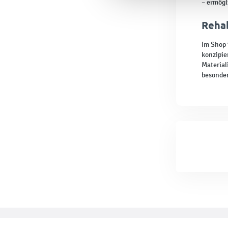
– ermögl
Rehab
Im Shop 
konzipie
Material
besonder