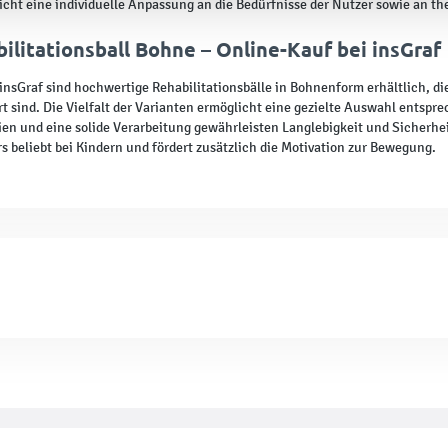
icht eine individuelle Anpassung an die Bedürfnisse der Nutzer sowie an t
ilitationsball Bohne – Online-Kauf bei insGraf
insGraf sind hochwertige Rehabilitationsbälle in Bohnenform erhältlich, 
rt sind. Die Vielfalt der Varianten ermöglicht eine gezielte Auswahl entsp
ien und eine solide Verarbeitung gewährleisten Langlebigkeit und Sicherhei
s beliebt bei Kindern und fördert zusätzlich die Motivation zur Bewegung.