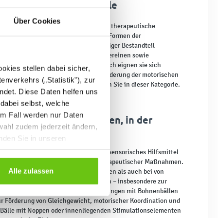
onsbälle – „Bohnen“-Bälle
Über Cookies
le in „Bohnen“-Form können sowohl als therapeutische
h als Trainingsgeräte in verschiedenen Formen der
eingesetzt werden. Sie sind ein wichtiger Bestandteil
Kindergärten
,
Schulen
, Horten, Sportvereinen sowie
en Praxen. Auch im häuslichen Bereich eignen sie sich
kies stellen dabei sicher,
wegungs- und Spielaktivitäten zur Förderung der motorischen
enverkehrs („Statistik”), zur
roße Auswahl an Bohnenbällen finden Sie in dieser Kategorie.
ndet. Diese Daten helfen uns
 dabei selbst, welche
 sich der Einsatz von
em Fall werden nur Daten
onsbällen im Kindergarten, in der
wahl zudem jederzeit ändern,
n der Therapie?
inden Sie in unseren
all in Bohnenform ist ein vielseitiges sensorisches Hilfsmittel
der motorischen Entwicklung und therapeutischer Maßnahmen.
Alle zulassen
nterricht und bei Bewegungsaktivitäten als auch bei von
ndern, Jugendlichen und Erwachsenen – insbesondere zur
 allgemeinen körperlichen Fitness. Übungen mit Bohnenbällen
ur Förderung von Gleichgewicht, motorischer Koordination und
ter Bälle mit Noppen oder innenliegenden Stimulationselementen