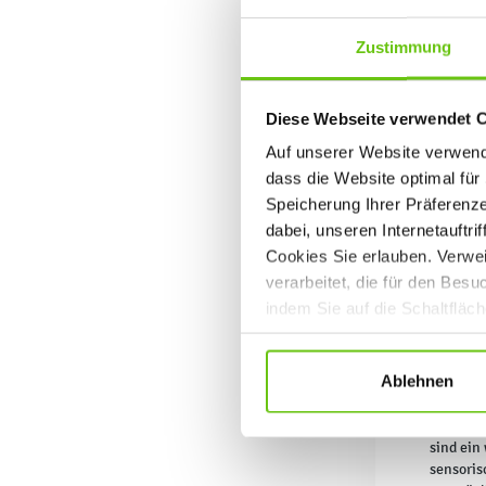
Zustimmung
Diese Webseite verwendet 
Auf unserer Website verwende
dass die Website optimal für 
Speicherung Ihrer Präferenz
dabei, unseren Internetauftri
Cookies Sie erlauben. Verwei
verarbeitet, die für den Bes
indem Sie auf die Schaltfläc
Datenschutzrichtlinien
.
Ablehnen
Therapeu
Unterstü
sind ein
sensoris