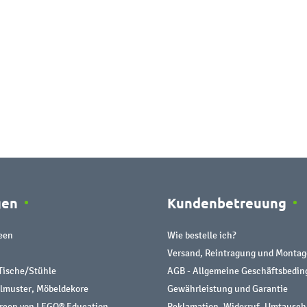
gen
Kundenbetreuung
een
Wie bestelle ich?
Versand, Reintragung und Montag
Tische/Stühle
AGB - Allgemeine Geschäftsbedi
almuster, Möbeldekore
Gewährleistung und Garantie
urcen von LEGO® Education
Reklamation, Widerruf, Umtausch