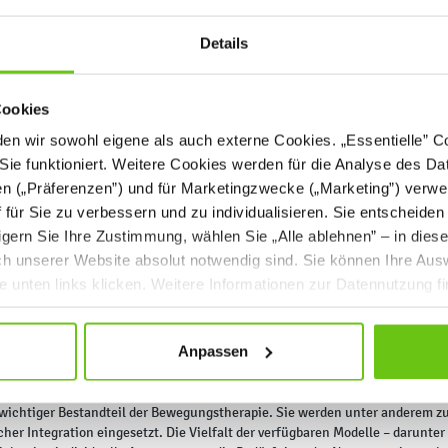
Rehabilitati
Details
Rehabilitationsbäl
Hilfsmittel als auc
Bewegungsaktivität 
Cookies
der
Ausstattung in 
physiotherapeutisch
n wir sowohl eigene als auch externe Cookies. „Essentielle” Coo
hervorragend für Be
Sie funktioniert. Weitere Cookies werden für die Analyse des Dat
Entwicklung. Eine g
en („Präferenzen”) und für Marketingzwecke („Marketing”) verwe
ff für Sie zu verbessern und zu individualisieren. Sie entscheiden
Warum lohnt
gern Sie Ihre Zustimmung, wählen Sie „Alle ablehnen” – in dies
Rehabilitati
uch unserer Website absolut notwendig sind. Sie können Ihre Aus
Schule und i
he unten links klicken. Weitere Informationen zur Datennutzung f
Der Rehabilitationsb
zur Unterstützung 
Anpassen
Er kann sowohl im U
ten empfohlenen Übungen eingesetzt werden. Anwendung findet er bei Ki
tzung der Wirbelsäule, Verbesserung der Körperhaltung und Förderung der
 wichtiger Bestandteil der Bewegungstherapie. Sie werden unter anderem z
cher Integration eingesetzt. Die Vielfalt der verfügbaren Modelle – darun