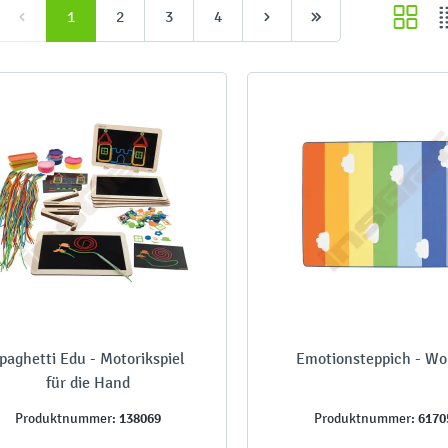
1
2
3
4
paghetti Edu - Motorikspiel
Emotionsteppich - Wo
für die Hand
138069
6170
Produktnummer:
Produktnummer: