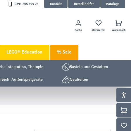
0391 505 494 25
Kontakt
Bestellhelfer
Kataloge
Konto
Merkzettel
Warenkorb
LEGO® Education
% Sale
che Integration, Therapie
Basteln und Gestalten
eich, Außenspielgeräte
Neuheiten