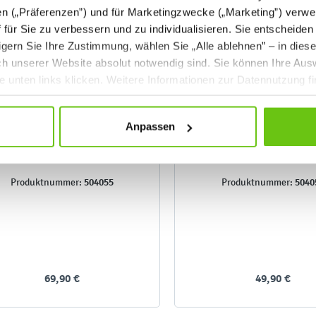
en („Präferenzen”) und für Marketingzwecke („Marketing”) verwe
ff für Sie zu verbessern und zu individualisieren. Sie entscheiden
gern Sie Ihre Zustimmung, wählen Sie „Alle ablehnen” – in dies
uch unserer Website absolut notwendig sind. Sie können Ihre Aus
he unten links klicken. Weitere Informationen zur Datennutzung f
Anpassen
Montessori-Tablett -
Montessori-Tablett
Schüttübung
Zangenübung 1
504055
5040
Produktnummer:
Produktnummer:
69,90 €
49,90 €