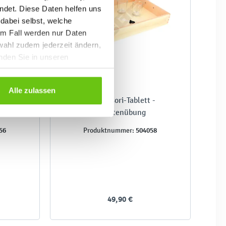
ndet. Diese Daten helfen uns
 dabei selbst, welche
em Fall werden nur Daten
wahl zudem jederzeit ändern,
inden Sie in unseren
Alle zulassen
 -
Montessori-Tablett -
Pipettenübung
56
504058
Produktnummer:
49,90 €