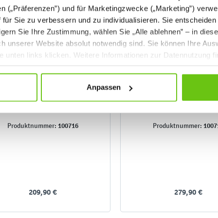
en („Präferenzen”) und für Marketingzwecke („Marketing”) verwe
ff für Sie zu verbessern und zu individualisieren. Sie entscheiden
gern Sie Ihre Zustimmung, wählen Sie „Alle ablehnen” – in dies
uch unserer Website absolut notwendig sind. Sie können Ihre Aus
he unten links klicken. Weitere Informationen zur Datennutzung f
Anpassen
ate-Mal-Schatztruhe mit 2
Rate-Mal-Schatztruhe 
Öffnungen
Öffnungen
100716
1007
Produktnummer:
Produktnummer:
209,90 €
279,90 €