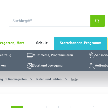
ergarten, Hort
Schule
Startchancen-Programm
pielzeug
Multimedia, Programmieren
Sensoris
cken
Sport und Bewegung
Außenber
ng im Kindergarten
Tasten und Fühlen
Tasten