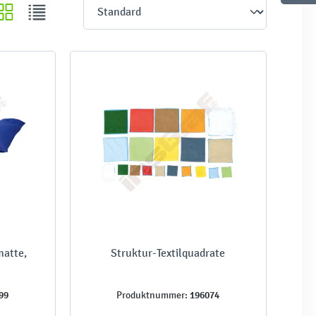
matte,
Struktur-Textilquadrate
99
196074
Produktnummer: