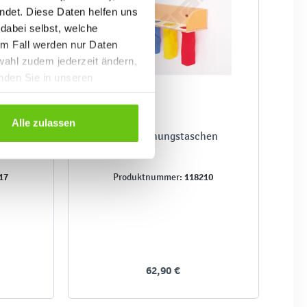
ndet. Diese Daten helfen uns
 dabei selbst, welche
em Fall werden nur Daten
wahl zudem jederzeit ändern,
inden Sie in unseren
Alle zulassen
mit 4
Überraschungstaschen
17
118210
Produktnummer:
62,90 €