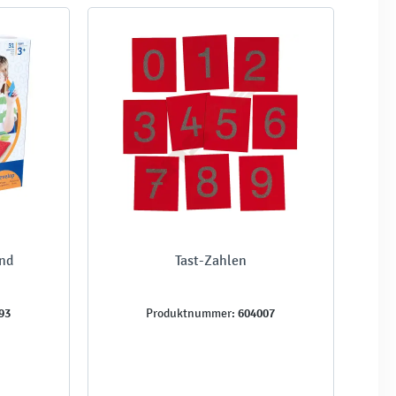
und
Tast-Zahlen
93
604007
Produktnummer: