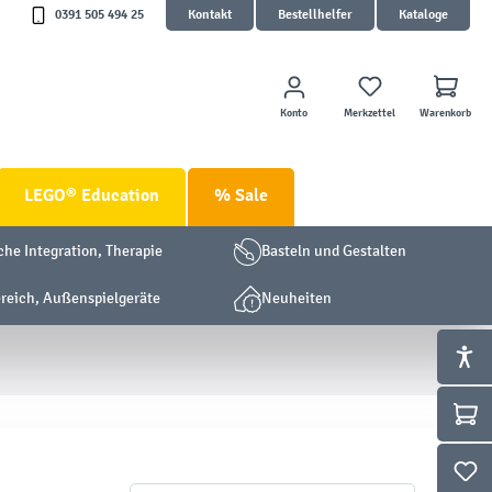
0391 505 494 25
Kontakt
Bestellhelfer
Kataloge
Konto
Merkzettel
Warenkorb
LEGO® Education
% Sale
che Integration, Therapie
Basteln und Gestalten
eich, Außenspielgeräte
Neuheiten