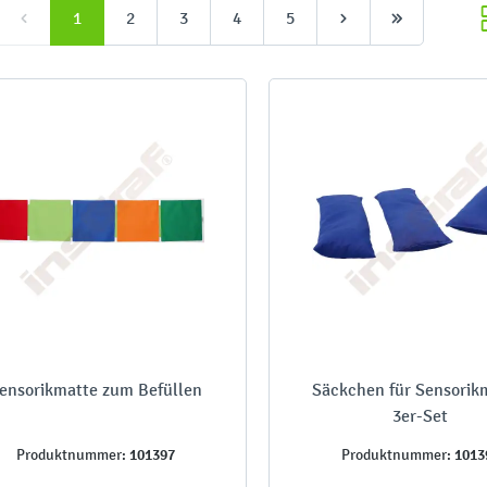
1
2
3
4
5
ensorikmatte zum Befüllen
Säckchen für Sensorik
3er-Set
101397
1013
Produktnummer:
Produktnummer: