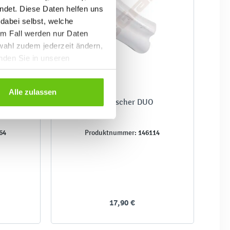
ndet. Diese Daten helfen uns
 dabei selbst, welche
em Fall werden nur Daten
wahl zudem jederzeit ändern,
inden Sie in unseren
Alle zulassen
niger
Tafelwischer DUO
64
146114
Produktnummer:
17,90 €