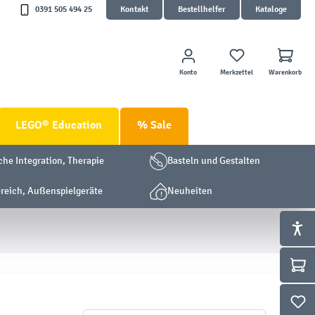
0391 505 494 25
Kontakt
Bestellhelfer
Kataloge
Konto
Merkzettel
Warenkorb
LEGO® Education
% Sale
che Integration, Therapie
Basteln und Gestalten
eich, Außenspielgeräte
Neuheiten