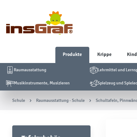
Produkte
Krippe
Kind
Raumausstattung
Lehrmittel und Lerns
Musikinstrumente, Musizieren
Spielzeug und Spiele
Schule
Raumausstattung - Schule
Schultafeln, Pinnwän