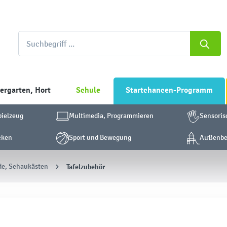
ergarten, Hort
Schule
Startchancen-Programm
pielzeug
Multimedia, Programmieren
Sensoris
cken
Sport und Bewegung
Außenber
de, Schaukästen
Tafelzubehör