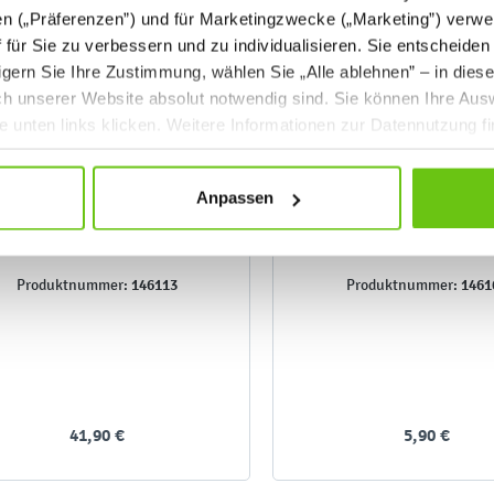
en („Präferenzen”) und für Marketingzwecke („Marketing”) verwe
ff für Sie zu verbessern und zu individualisieren. Sie entscheiden
gern Sie Ihre Zustimmung, wählen Sie „Alle ablehnen” – in dies
uch unserer Website absolut notwendig sind. Sie können Ihre Aus
he unten links klicken. Weitere Informationen zur Datennutzung f
Anpassen
Whiteboard Starter-Kit
Whiteboard Flüssigrei
146113
1461
Produktnummer:
Produktnummer:
41,90 €
5,90 €