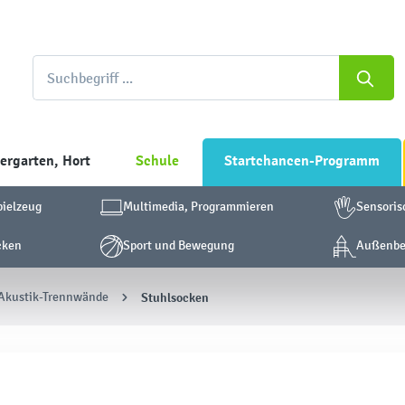
ergarten, Hort
Schule
Startchancen-Programm
pielzeug
Multimedia, Programmieren
Sensoris
cken
Sport und Bewegung
Außenber
 Akustik-Trennwände
Stuhlsocken