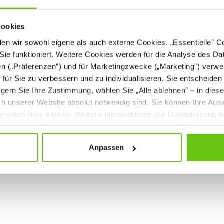
Cookies
n wir sowohl eigene als auch externe Cookies. „Essentielle” Coo
Sie funktioniert. Weitere Cookies werden für die Analyse des Dat
en („Präferenzen”) und für Marketingzwecke („Marketing”) verwe
ff für Sie zu verbessern und zu individualisieren. Sie entscheiden
gern Sie Ihre Zustimmung, wählen Sie „Alle ablehnen” – in dies
uch unserer Website absolut notwendig sind. Sie können Ihre Aus
he unten links klicken. Weitere Informationen zur Datennutzung f
Anpassen