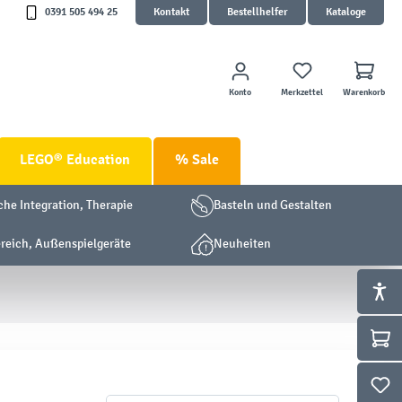
0391 505 494 25
Kontakt
Bestellhelfer
Kataloge
Konto
Merkzettel
Warenkorb
LEGO® Education
% Sale
che Integration, Therapie
Basteln und Gestalten
eich, Außenspielgeräte
Neuheiten