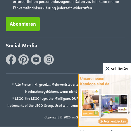
erforderlichen personenbezogenen Daten zu. Ich kann meine
Einverständniserklärung jederzeit widerrufen.
Abonnieren
Social Media
schließen
* Alle Preise inkl. gesetzl. Mehrwertsteuer zzgl.
Versandkosten
und ggf.
Nachnahmegebühren, wenn nicht anders angegeben.
* LEGO, the LEGO logo, the Minifigure, DUPLO, and the SPIKE logo are
trademarks of the LEGO Group. Used with permission. ©2026 The LEGO Group
Copyright © 2026 insGraf.de