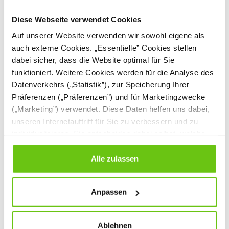
Diese Webseite verwendet Cookies
Auf unserer Website verwenden wir sowohl eigene als
auch externe Cookies. „Essentielle” Cookies stellen
dabei sicher, dass die Website optimal für Sie
funktioniert. Weitere Cookies werden für die Analyse des
Datenverkehrs („Statistik”), zur Speicherung Ihrer
Präferenzen („Präferenzen”) und für Marketingzwecke
(„Marketing”) verwendet. Diese Daten helfen uns dabei,
unseren Internetauftriff für Sie zu verbessern und zu
individualisieren. Sie entscheiden dabei selbst, welche
Bohnensäckchen -
Trampolin
Cookies Sie erlauben. Verweigern Sie Ihre Zustimmung,
Ziffern
wählen Sie „Alle ablehnen” – in diesem Fall werden nur
Alle zulassen
500083
519027
Produktnummer:
Produktnummer:
Daten verarbeitet, die für den Besuch unserer Website
absolut notwendig sind. Sie können Ihre Auswahl zudem
Anpassen
jederzeit ändern, indem Sie auf die Schaltfläche unten
26,90 €
109,90 €
links klicken. Weitere Informationen zur Datennutzung
finden Sie in unseren
Datenschutzrichtlinien
.
Ablehnen