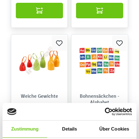
Weiche Gewichte
Bohnensäckchen -
Alphabet
101398
500084
Produktnummer:
Produktnummer:
139,90 €
59,90 €
Zustimmung
Details
Über Cookies