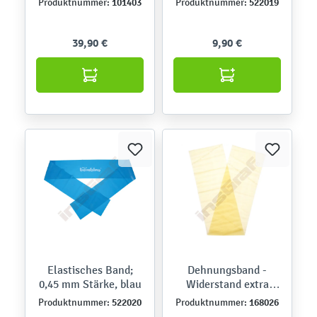
101403
522019
Produktnummer:
Produktnummer:
39,90 €
9,90 €
Elastisches Band;
Dehnungsband -
0,45 mm Stärke, blau
Widerstand extra
schwach
522020
168026
Produktnummer:
Produktnummer: