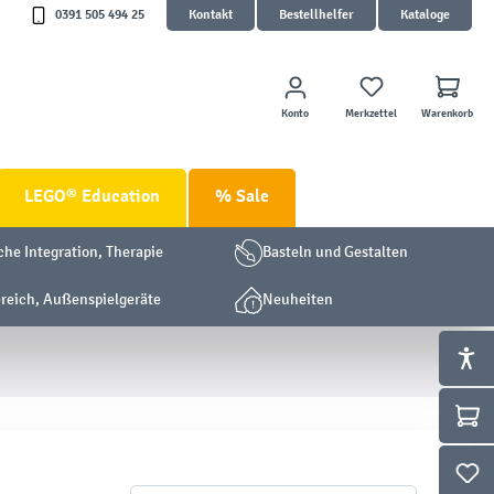
0391 505 494 25
Kontakt
Bestellhelfer
Kataloge
Konto
Merkzettel
Warenkorb
LEGO® Education
% Sale
che Integration, Therapie
Basteln und Gestalten
eich, Außenspielgeräte
Neuheiten