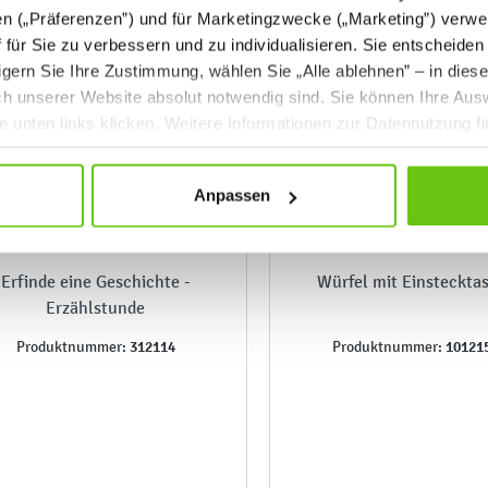
en („Präferenzen”) und für Marketingzwecke („Marketing”) verwe
ff für Sie zu verbessern und zu individualisieren. Sie entscheiden
gern Sie Ihre Zustimmung, wählen Sie „Alle ablehnen” – in dies
uch unserer Website absolut notwendig sind. Sie können Ihre Aus
he unten links klicken. Weitere Informationen zur Datennutzung f
Anpassen
Erfinde eine Geschichte -
Würfel mit Einsteckta
Erzählstunde
312114
10121
Produktnummer:
Produktnummer: