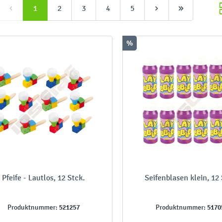
1
2
3
4
5
%
Pfeife - Lautlos, 12 Stck.
Seifenblasen klein, 12 
521257
5170
Produktnummer:
Produktnummer: