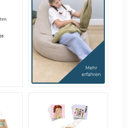
rten
03