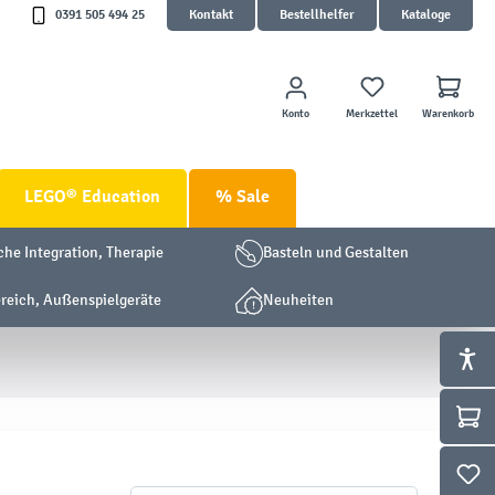
0391 505 494 25
Kontakt
Bestellhelfer
Kataloge
Konto
Merkzettel
Warenkorb
LEGO® Education
% Sale
che Integration, Therapie
Basteln und Gestalten
eich, Außenspielgeräte
Neuheiten