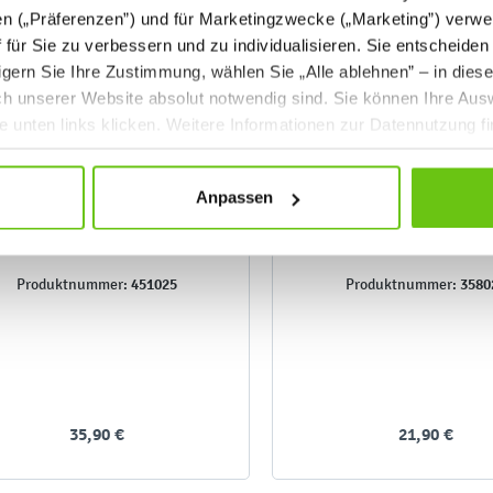
en („Präferenzen”) und für Marketingzwecke („Marketing”) verwe
ff für Sie zu verbessern und zu individualisieren. Sie entscheiden
gern Sie Ihre Zustimmung, wählen Sie „Alle ablehnen” – in dies
uch unserer Website absolut notwendig sind. Sie können Ihre Aus
he unten links klicken. Weitere Informationen zur Datennutzung f
Anpassen
Fotosammlung - Was ist
Würfel mit Bilder
falsch?
451025
3580
Produktnummer:
Produktnummer:
35,90 €
21,90 €