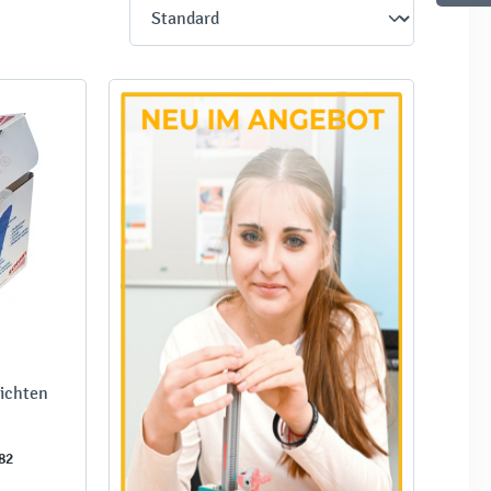
hichten
82