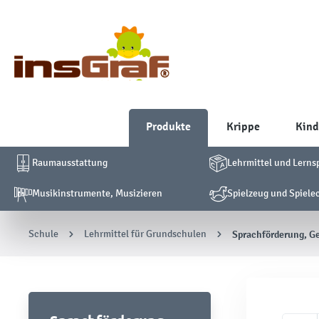
Produkte
Krippe
Kind
Raumausstattung
Lehrmittel und Lerns
Musikinstrumente, Musizieren
Spielzeug und Spiele
Schule
Lehrmittel für Grundschulen
Sprachförderung, G