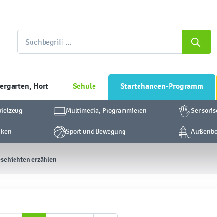
ergarten, Hort
Schule
Startchancen-Programm
pielzeug
Multimedia, Programmieren
Sensoris
cken
Sport und Bewegung
Außenber
eschichten erzählen