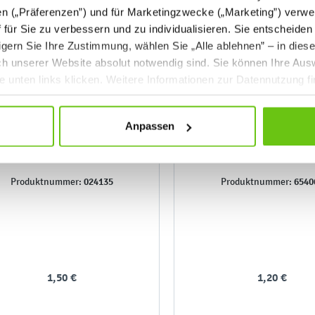
en („Präferenzen”) und für Marketingzwecke („Marketing”) verwe
ff für Sie zu verbessern und zu individualisieren. Sie entscheiden
gern Sie Ihre Zustimmung, wählen Sie „Alle ablehnen” – in dies
uch unserer Website absolut notwendig sind. Sie können Ihre Aus
he unten links klicken. Weitere Informationen zur Datennutzung f
Anpassen
Doppel-Anspitzer
Anspitzer Würfel, Meta
Stck.
024135
6540
Produktnummer:
Produktnummer:
1,50 €
1,20 €