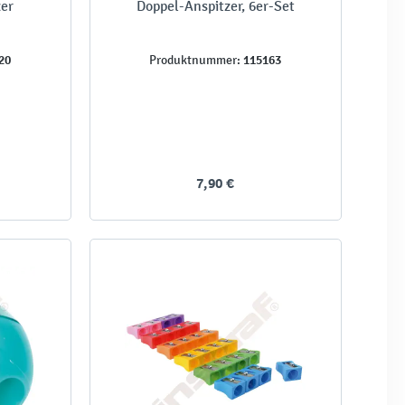
zer
Doppel-Anspitzer, 6er-Set
20
115163
Produktnummer:
7,90 €