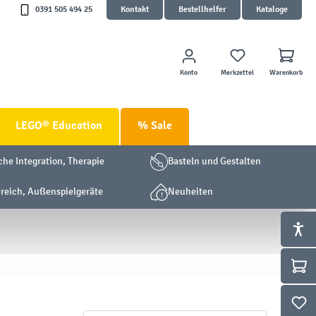
0391 505 494 25
Kontakt
Bestellhelfer
Kataloge
Konto
Merkzettel
Warenkorb
LEGO® Education
% Sale
che Integration, Therapie
Basteln und Gestalten
eich, Außenspielgeräte
Neuheiten